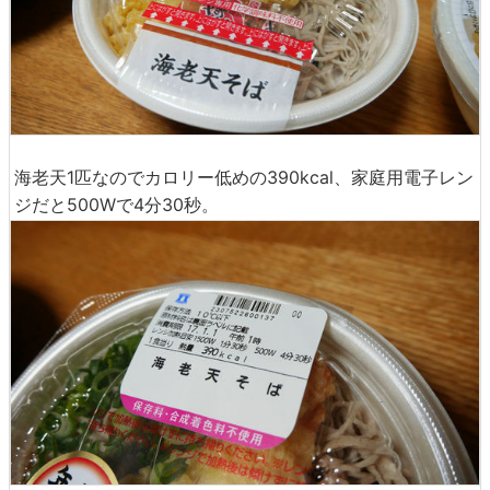
海老天1匹なのでカロリー低めの390kcal、家庭用電子レン
ジだと500Wで4分30秒。