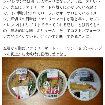
ン‐イレブンでは海老天5本入りになるという罠。罠という
か、完全にファミリーマートを殴りにかかっている感じ
で、その間に挟まれてローソンがオロオロしているイメー
ジ。締切りの日時はファミリーマートが割と早く、セブン‐
イレブンはギリギリまで待ってくれる感じ。とは言うもの
の、最終的には味・ボリューム、そしてコストパフォーマ
ンス的にイケているかどうかで判断してみることに。
左端から順にファミリーマート・ローソン・セブン‐イレブ
ンを真上から比較特に直径に差はなし