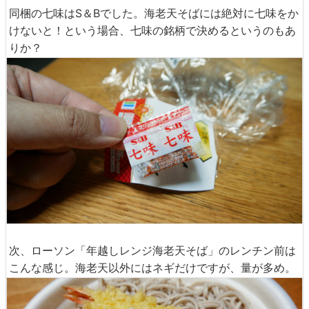
同梱の七味はS＆Bでした。海老天そばには絶対に七味をか
けないと！という場合、七味の銘柄で決めるというのもあ
りか？
次、ローソン「年越しレンジ海老天そば」のレンチン前は
こんな感じ。海老天以外にはネギだけですが、量が多め。