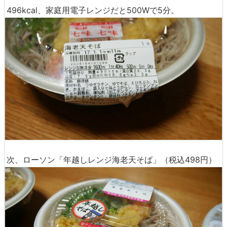
496kcal、家庭用電子レンジだと500Wで5分。
次、ローソン「年越しレンジ海老天そば」（税込498円）