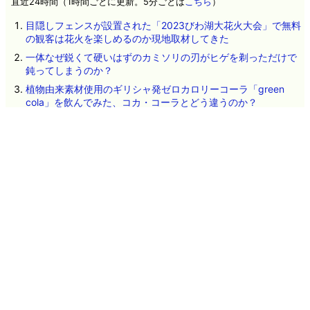
直近24時間（1時間ごとに更新。5分ごとは
こちら
）
目隠しフェンスが設置された「2023びわ湖大花火大会」で無料
の観客は花火を楽しめるのか現地取材してきた
一体なぜ鋭くて硬いはずのカミソリの刃がヒゲを剃っただけで
鈍ってしまうのか？
植物由来素材使用のギリシャ発ゼロカロリーコーラ「green
cola」を飲んでみた、コカ・コーラとどう違うのか？
OpenAIのテストAIが「AI同士の掲示板」を勝手に構築して情報
共有しHugging Faceへの攻撃を実行していたことが判明、掲示
板を閉鎖されてもこっそり建てなおす
吉野家で「極旨牛鉄板ステーキ定食」が登場したので食べてみ
た、アツアツ鉄板で牛肉のうまみが味わえる
低所得のアーティストが「毎月約16万円のベーシックインカ
ム」を無条件で受け取る実験で起きた変化とは？
人々の知能が徐々に低下する「逆フリン効果」とは？
HP製プリンターに貼られた「USBが使用できないと思わせるス
テッカー」の裏にUSBポートが隠されていたという報告
Google「Pixel 11」シリーズ4機種の詳細スペックが流出、全モ
デルにTensor G6を搭載か