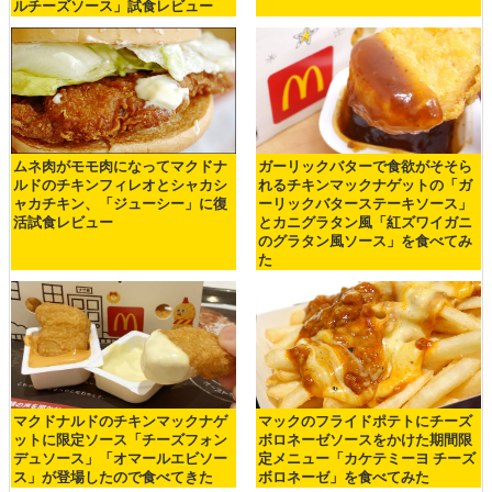
ルチーズソース」試食レビュー
ムネ肉がモモ肉になってマクドナ
ガーリックバターで食欲がそそら
ルドのチキンフィレオとシャカシ
れるチキンマックナゲットの「ガ
ャカチキン、「ジューシー」に復
ーリックバターステーキソース」
活試食レビュー
とカニグラタン風「紅ズワイガニ
のグラタン風ソース」を食べてみ
た
マクドナルドのチキンマックナゲ
マックのフライドポテトにチーズ
ットに限定ソース「チーズフォン
ボロネーゼソースをかけた期間限
デュソース」「オマールエビソー
定メニュー「カケテミーヨ チーズ
ス」が登場したので食べてきた
ボロネーゼ」を食べてみた