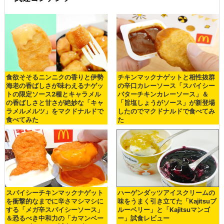
食欲そそるニンニクの香りと伊勢
チキンマックナゲットと相性抜群
海老の香ばしさが味わえるナゲッ
の辛口カレーソース「スパイシー
トの限定ソース2種とキャラメル
バターチキンカレーソース」＆
の香ばしさと甘さが絶妙な「キャ
「旨塩しょうがソース」が新登場
ラメルメルツ」をマクドナルドで
したのでマクドナルドで食べてみ
食べてみた
た
スパイシーチキンマックナゲット
ハーゲンダッツアイスクリームの
を衝撃的なまでに辛さマシマシに
味をうまく引き立てた「Kajitsuブ
する「メガ辛スパイシーソース」
ルーベリー」と「Kajitsuマンゴ
＆恐るべき中和力の「カマンベー
ー」試食レビュー