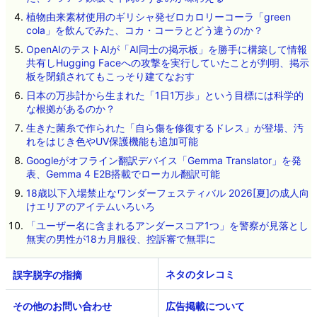
植物由来素材使用のギリシャ発ゼロカロリーコーラ「green
cola」を飲んでみた、コカ・コーラとどう違うのか？
OpenAIのテストAIが「AI同士の掲示板」を勝手に構築して情報
共有しHugging Faceへの攻撃を実行していたことが判明、掲示
板を閉鎖されてもこっそり建てなおす
日本の万歩計から生まれた「1日1万歩」という目標には科学的
な根拠があるのか？
生きた菌糸で作られた「自ら傷を修復するドレス」が登場、汚
れをはじき色やUV保護機能も追加可能
Googleがオフライン翻訳デバイス「Gemma Translator」を発
表、Gemma 4 E2B搭載でローカル翻訳可能
18歳以下入場禁止なワンダーフェスティバル 2026[夏]の成人向
けエリアのアイテムいろいろ
「ユーザー名に含まれるアンダースコア1つ」を警察が見落とし
無実の男性が18カ月服役、控訴審で無罪に
ネタのタレコミ
その他のお問い合わせ
広告掲載について