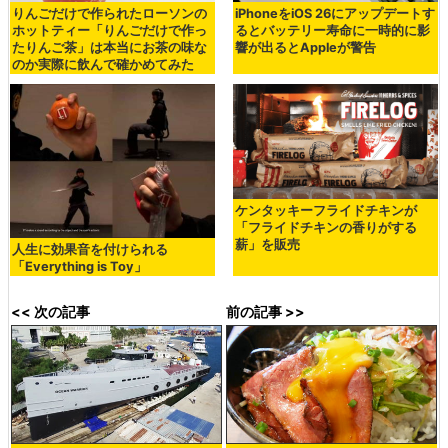
りんごだけで作られたローソンの
iPhoneをiOS 26にアップデートす
ホットティー「りんごだけで作っ
るとバッテリー寿命に一時的に影
たりんご茶」は本当にお茶の味な
響が出るとAppleが警告
のか実際に飲んで確かめてみた
ケンタッキーフライドチキンが
「フライドチキンの香りがする
薪」を販売
人生に効果音を付けられる
「Everything is Toy」
<< 次の記事
前の記事 >>