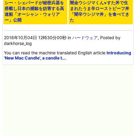
シー・シェパードが秘密兵器を
闇金ウシジマくん×すた丼で生
搭載し日本の捕鯨を妨害する高
まれたうま辛ローストビーフ丼
速船「オーシャン・ウォリア
「闇辛ウシジマ丼」を食べてき
ー」公開
た
2016年10月04日 12時30分00秒
in
ハードウェア
, Posted by
darkhorse_log
You can read the machine translated English article
Introducing
'New Mac Candle', a candle t…
.