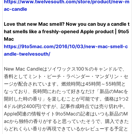
https://www.twelvesouth.com/store/product/new-m
ac-candle
Love that new Mac smell? Now you can buy a candle t
hat smells like a freshly-opened Apple product | 9to5
Mac
https://9to5mac.com/2016/10/03/new-mac-smell-c
andle-twelvesouth/
New Mac Candleはソイワックス100％のキャンドルで、
香料としてミント・ピーチ・ラベンダー・マンダリン・セ
ージが配合されています。燃焼時間は45時間～55時間と
なっており、長時間にわたって好きなだけ「新品のMacを
開封した時の香り」を楽しむことが可能です。価格は1つ2
4ドル(約2400円)ですが、記事作成時点では売り切れ中。
Apple関連の情報サイト9to5Macの記者はいつも新品のM
acから独特の香りがすると思っていたそうで、購入できた
らどれくらい香りが再現できているかレビューする予定と