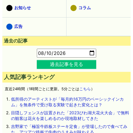
お知らせ
コラム
広告
過去の記事
過去記事を見る
人気記事ランキング
直近24時間（1時間ごとに更新。5分ごとは
こちら
）
低所得のアーティストが「毎月約16万円のベーシックインカ
ム」を無条件で受け取る実験で起きた変化とは？
目隠しフェンスが設置された「2023びわ湖大花火大会」で無料
の観客は花火を楽しめるのか現地取材してきた
吉野家で「極旨牛鉄板ステーキ定食」が登場したので食べてみ
た、アツアツ鉄板で牛肉のうまみが味わえる