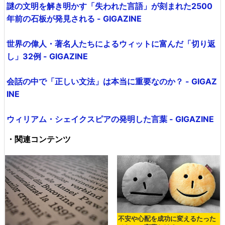
謎の文明を解き明かす「失われた言語」が刻まれた2500
年前の石板が発見される - GIGAZINE
世界の偉人・著名人たちによるウィットに富んだ「切り返
し」32例 - GIGAZINE
会話の中で「正しい文法」は本当に重要なのか？ - GIGAZ
INE
ウィリアム・シェイクスピアの発明した言葉 - GIGAZINE
・関連コンテンツ
不安や心配を成功に変えるたった