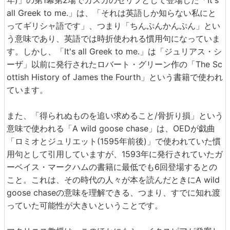
年)」の第1幕第2場でカスカのセリフとして登場した「It's
all Greek to me.」は、「それは英語しか知らない私にと
ってギリシャ語です」、つまり「ちんぷんかんぷん」とい
う意味であり、英語では時折使われる慣用句になっていま
す。しかし、「It's all Greek to me.」は「ジュリアス・シ
ーザ」以前に発行されたロバート・グリーン作の「The Sc
ottish History of James the Fourth」という書籍で使われ
ています。
また、「得られぬものを追い求めること/骨折り損」という
意味で使われる「A wild goose chase」は、OEDが戯曲
「ロミオとジュリエット(1595年前後)」で使われていた慣
用句として引用していますが、1593年に発行されていたガ
ーベイス・マークハムの書籍に最低でも6回登場するとの
こと。これは、その時代の人々が本を読んだときにA wild
goose chaseの意味を理解できる、つまり、すでに知れ渡
っていた可能性が大きいということです。