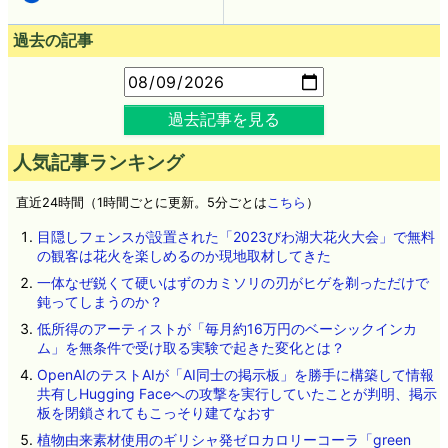
過去の記事
過去記事を見る
人気記事ランキング
直近24時間（1時間ごとに更新。5分ごとは
こちら
）
目隠しフェンスが設置された「2023びわ湖大花火大会」で無料
の観客は花火を楽しめるのか現地取材してきた
一体なぜ鋭くて硬いはずのカミソリの刃がヒゲを剃っただけで
鈍ってしまうのか？
低所得のアーティストが「毎月約16万円のベーシックインカ
ム」を無条件で受け取る実験で起きた変化とは？
OpenAIのテストAIが「AI同士の掲示板」を勝手に構築して情報
共有しHugging Faceへの攻撃を実行していたことが判明、掲示
板を閉鎖されてもこっそり建てなおす
植物由来素材使用のギリシャ発ゼロカロリーコーラ「green