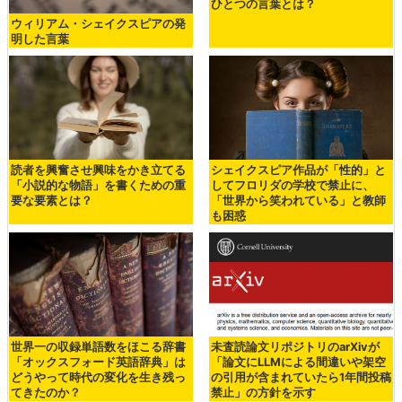
ひとつの言葉とは？
ウィリアム・シェイクスピアの発
明した言葉
読者を興奮させ興味をかき立てる
シェイクスピア作品が「性的」と
「小説的な物語」を書くための重
してフロリダの学校で禁止に、
要な要素とは？
「世界から笑われている」と教師
も困惑
世界一の収録単語数をほこる辞書
未査読論文リポジトリのarXivが
「オックスフォード英語辞典」は
「論文にLLMによる間違いや架空
どうやって時代の変化を生き残っ
の引用が含まれていたら1年間投稿
てきたのか？
禁止」の方針を示す