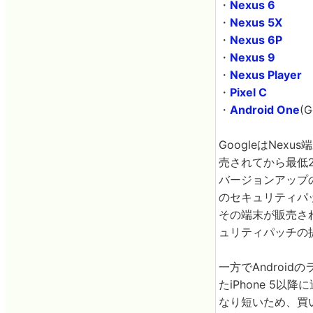
・
Nexus 6
・
Nexus 5X
・
Nexus 6P
・
Nexus 9
・
Nexus Player
・
Pixel C
・
Android One
(G
GoogleはNexus
売されてから最低2年
バージョンアップの
のセキュリティパッ
その端末が販売さ
ュリティパッチの
一方でAndroid
たiPhone 5以
なり短いため、買