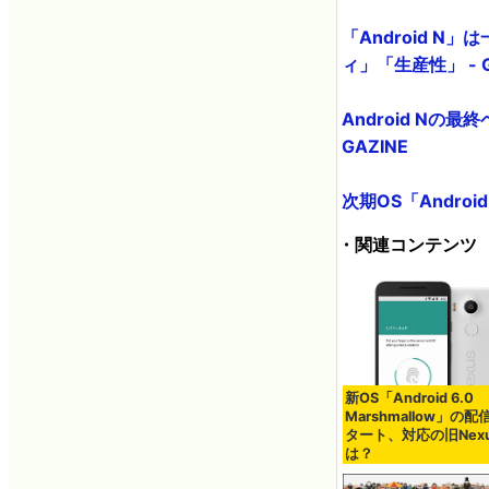
「Android 
ィ」「生産性」 - G
Android Nの最
GAZINE
次期OS「Andro
・関連コンテンツ
新OS「Android 6.0
Marshmallow」の
タート、対応の旧Nex
は？