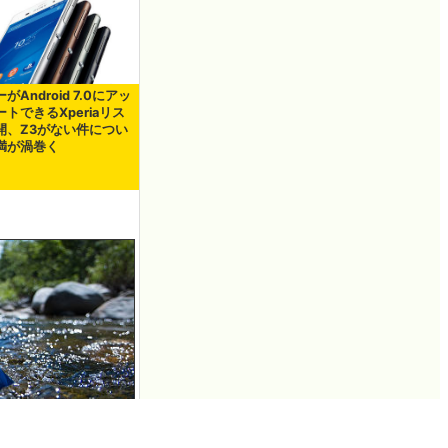
がAndroid 7.0にアッ
トできるXperiaリス
開、Z3がない件につい
満が渦巻く