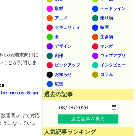
取材
ヘッドライン
アニメ
乗り物
セキュリティ
映画
食
生き物
デザイン
マンガ
をNexus端末向けに
創作
ウェブアプリ
ないことが判明しま
ピックアップ
インタビュー
お知らせ
コラム
広告
ca
-for-nexus-5-an
過去の記事
から数週間かけて対応
過去記事を見る
ようになっていま
人気記事ランキング