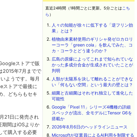
直近24時間（1時間ごとに更新。5分ごとは
こち
ら
）
人々の知能が徐々に低下する「逆フリン効
果」とは？
植物由来素材使用のギリシャ発ゼロカロリ
ーコーラ「green cola」を飲んでみた、コ
カ・コーラとどう違うのか？
広島の原爆によってこれまで知られていな
oogleストアで販
かった多成分合金が生成されていたことが
は2015年7月までで
判明
れないようです。毎月
人類が太陽系を決して離れることができな
い「何もない空間」という最大の壁とは？
leストアで最後に
細菌と古細菌はそれぞれ独立して進化した
め、どちらもセキ
可能性
Google「Pixel 11」シリーズ4機種の詳細
スペックが流出、全モデルにTensor G6を
9月21日に発売され
搭載か
証期間はiOSよりか
2026年8月6日のヘッドラインニュース
して購入する必要
Microsoftが従業員によるAI利用を制限する