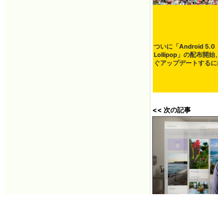
ついに「Android 5.0
Lollipop」の配布開
ぐアップデートするに
<< 次の記事