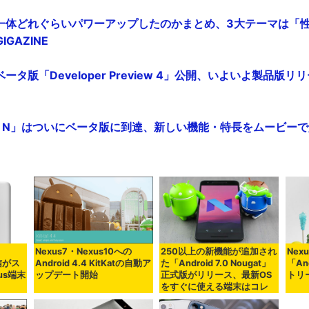
N」は一体どれぐらいパワーアップしたのかまとめ、3大テーマは「
IGAZINE
終ベータ版「Developer Preview 4」公開、いよいよ製品版リリ
id N」はついにベータ版に到達、新しい機能・特長をムービーで解説 
Nexus7・Nexus10への
250以上の新機能が追加され
Nex
配信がス
Android 4.4 KitKatの自動ア
た「Android 7.0 Nougat」
「An
us端末
ップデート開始
正式版がリリース、最新OS
トリ
をすぐに使える端末はコレ