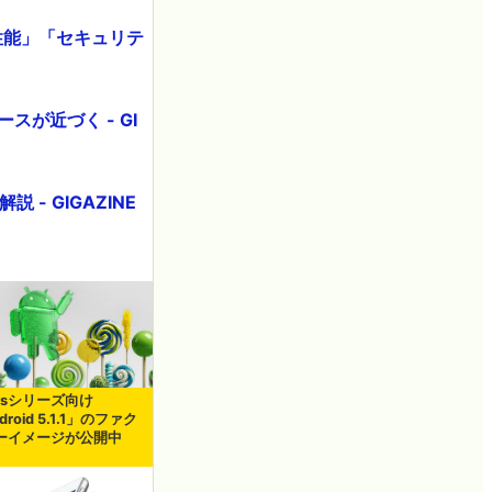
性能」「セキュリテ
ースが近づく - GI
- GIGAZINE
usシリーズ向け
droid 5.1.1」のファク
ーイメージが公開中