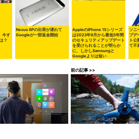
Nexus 6Pの出荷が遅れて
AppleのiPhone 15シリーズ
ソニー
始、今す
Googleが一部返金開始
は2023年9月から最低5年間
プデー
は？
のセキュリティアップデート
ト公
を受けられることが明らか
て不
に、しかしSamsungと
Googleよりは短い
前の記事 >>