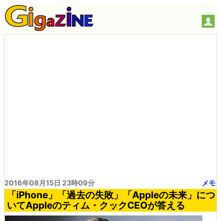
2016年08月15日 23時09分
メモ
「iPhone」「過去の失敗」「Appleの未来」につ
いてAppleのティム・クックCEOが答える