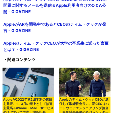
問題に関するメールを送信＆Apple利用者向けのQ＆A公
開 - GIGAZINE
AppleがARを開発中であるとCEOのティム・クックが発
言 - GIGAZINE
Appleのティム・クックCEOが大学の卒業生に送った言葉
とは？ - GIGAZINE
・関連コンテンツ
Appleが2022年第2四半期の業績
Appleのティム・クックCEOが退
を発表、1～3月の売上としては過
任して取締役会長に、新CEOはハ
去最高＆iPhone・Mac・サービス
ードウェアエンジニアリング担当
のほぼすべてで売上増を記録
上級副社長を務めるジョン・ター