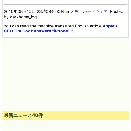
2016年08月15日 23時09分00秒
in
メモ
,
ハードウェア
, Posted
by darkhorse_log
You can read the machine translated English article
Apple's
CEO Tim Cook answers "iPhone", "…
.
最新ニュース40件