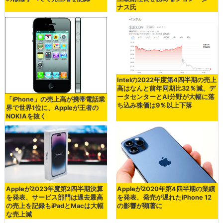
ナス氏
Intelの2022年度第4四半期の売上
高はなんと前年同期比32％減、デ
ータセンターとAI分野が大幅に落
「iPhone」の売上高が携帯電話業
ち込み株価は9％以上下落
界で世界1位に、Appleが王者の
NOKIAを抜く
Appleが2023年度第2四半期決算
Appleが2020年第4四半期の業績
を発表、サービス部門は過去最高
を発表、発売が遅れたiPhone 12
の売上を記録もiPadとMacは大幅
の影響が顕著に
な売上減