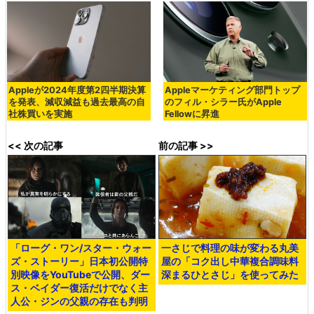
Appleが2024年度第2四半期決算
Appleマーケティング部門トップ
を発表、減収減益も過去最高の自
のフィル・シラー氏がApple
社株買いを実施
Fellowに昇進
<< 次の記事
前の記事 >>
「ローグ・ワン/スター・ウォー
一さじで料理の味が変わる丸美
ズ・ストーリー」日本初公開特
屋の「コク出し中華複合調味料
別映像をYouTubeで公開、ダー
深まるひとさじ」を使ってみた
ス・ベイダー復活だけでなく主
人公・ジンの父親の存在も判明