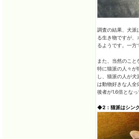
調査の結果、犬派
る生き物ですが、
るようです。一方
また、当然のこと
特に猫派の人々が
し、猫派の人が犬
は動物好きな人全
後者が1.6倍とな
◆2：猫派はシン