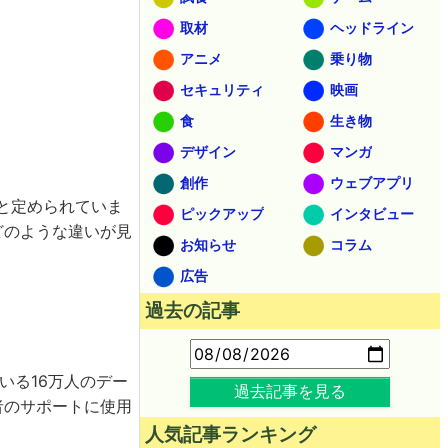
取材
ヘッドライン
アニメ
乗り物
セキュリティ
映画
食
生き物
デザイン
マンガ
創作
ウェブアプリ
と定められていま
ピックアップ
インタビュー
どのような違いが見
お知らせ
コラム
広告
過去の記事
ている16万人のデー
過去記事を見る
者のサポートに使用
人気記事ランキング