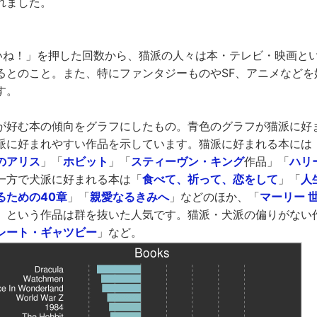
れました。
「いいね！」を押した回数から、猫派の人々は本・テレビ・映画と
るとのこと。また、特にファンタジーものやSF、アニメなどを
す。
が好む本の傾向をグラフにしたもの。青色のグラフが猫派に好
派に好まれやすい作品を示しています。猫派に好まれる本には
のアリス
」「
ホビット
」「
スティーヴン・キング
作品」「
ハリ
一方で犬派に好まれる本は「
食べて、祈って、恋をして
」「
人
るための40章
」「
親愛なるきみへ
」などのほか、「
マーリー 
」という作品は群を抜いた人気です。猫派・犬派の偏りがない
レート・ギャツビー
」など。