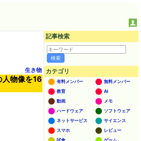
記事検索
生き物
カテゴリ
人物像を16
有料メンバー
無料メンバー
教育
AI
動画
メモ
ハードウェア
ソフトウェア
ネットサービス
サイエンス
スマホ
レビュー
試食
ゲーム