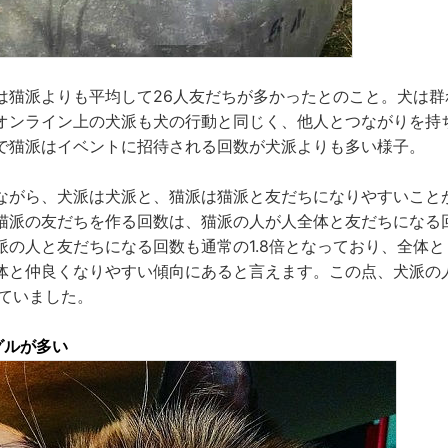
は猫派よりも平均して26人友だちが多かったとのこと。犬は群
オンライン上の犬派も犬の行動と同じく、他人とつながりを持
で猫派はイベントに招待される回数が犬派よりも多い様子。
ながら、犬派は犬派と、猫派は猫派と友だちになりやすいこと
猫派の友だちを作る回数は、猫派の人が人全体と友だちになる回
派の人と友だちになる回数も通常の1.8倍となっており、全体
体と仲良くなりやすい傾向にあると言えます。この点、犬派の人
っていました。
グルが多い