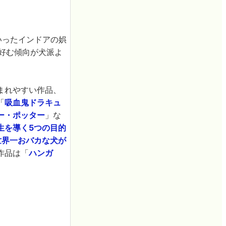
いったインドアの娯
好む傾向が犬派よ
まれやすい作品、
「
吸血鬼ドラキュ
ー・ポッター
」な
生を導く5つの目的
世界一おバカな犬が
作品は「
ハンガ