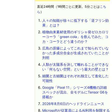
直近24時間（1時間ごとに更新。5分ごとは
こち
ら
）
人々の知能が徐々に低下する「逆フリン効
果」とは？
植物由来素材使用のギリシャ発ゼロカロリ
ーコーラ「green cola」を飲んでみた、コ
カ・コーラとどう違うのか？
広島の原爆によってこれまで知られていな
かった多成分合金が生成されていたことが
判明
人類が太陽系を決して離れることができな
い「何もない空間」という最大の壁とは？
細菌と古細菌はそれぞれ独立して進化した
可能性
Google「Pixel 11」シリーズ4機種の詳細
スペックが流出、全モデルにTensor G6を
搭載か
2026年8月6日のヘッドラインニュース
Microsoftが従業員によるAI利用を制限する