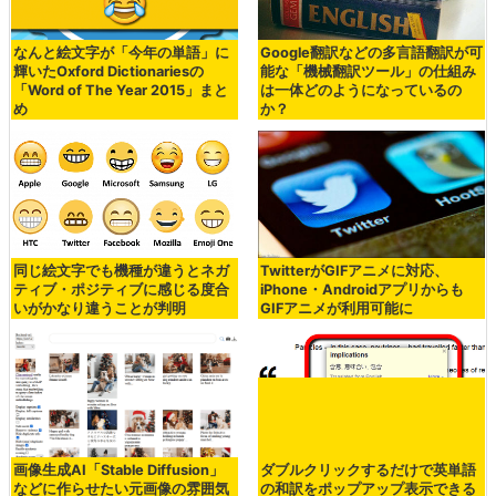
なんと絵文字が「今年の単語」に
Google翻訳などの多言語翻訳が可
輝いたOxford Dictionariesの
能な「機械翻訳ツール」の仕組み
「Word of The Year 2015」まと
は一体どのようになっているの
め
か？
同じ絵文字でも機種が違うとネガ
TwitterがGIFアニメに対応、
ティブ・ポジティブに感じる度合
iPhone・Androidアプリからも
いがかなり違うことが判明
GIFアニメが利用可能に
画像生成AI「Stable Diffusion」
ダブルクリックするだけで英単語
などに作らせたい元画像の雰囲気
の和訳をポップアップ表示できる