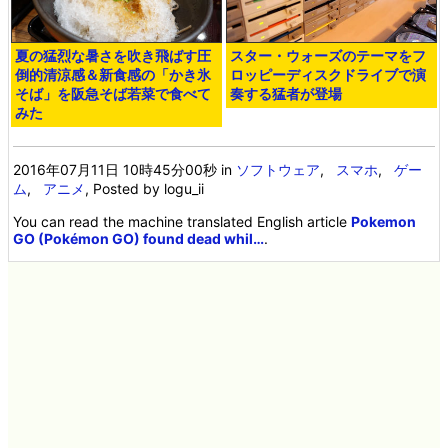
夏の猛烈な暑さを吹き飛ばす圧
スター・ウォーズのテーマをフ
倒的清涼感＆新食感の「かき氷
ロッピーディスクドライブで演
そば」を阪急そば若菜で食べて
奏する猛者が登場
みた
2016年07月11日 10時45分00秒
in
ソフトウェア
,
スマホ
,
ゲー
ム
,
アニメ
, Posted by logu_ii
You can read the machine translated English article
Pokemon
GO (Pokémon GO) found dead whil…
.