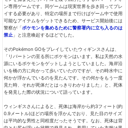
ン専用ゲームです。同ゲームは現実世界を歩き回ってプレ
イする必要があり、特定の場所まで行けばゲーム中で使用
可能なアイテムをゲットできるため、サービス開始後には
警察が「
ポケモンを集めるために警察署内に立ち入るのは
禁止
」と注意喚起するほどでした。
そのPokémon GOをプレイしていたウィギンスさんは、
「リバートンの至る所にポケモンはいます。私は天然の水
源にいるポケモンをゲットしようとしていました。海岸沿
いを橋の方に向かって歩いていたのですが、その時水中に
何かが浮かんでいるのを見たんです。その何かをもう一度
見た時、それが死体だとはっきりわかりました」と、死体
を発見した際の状況について語っています。
ウィンギスさんによると、死体は海岸から約3フィート(約
0.9メートル)ほどの場所を浮かんでおり、見た目のサイズ
は平均的な男性と同程度だったそうです。なお、死体は背
中とお尻が浮いた状態で発見され、着用していた衣服は黒