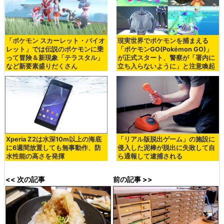
「ポケモン スカーレット・バイオ
現実世界でポケモンを捕まえる
レット」では伝説のポケモンに乗
「ポケモンGO(Pokémon GO)」
って冒険＆新現象「テラスタル」
が正式スタート、警察が「署内に
など新要素盛りだくさん
立ち入らないように」と注意喚起
Xperia Z2は水深10m以上の海底
「リアル版脱出ゲーム」の施設に
に6週間放置しても無事動作、防
侵入した泥棒が脱出に失敗して自
水性能の高さを発揮
ら通報して逮捕される
<< 次の記事
前の記事 >>