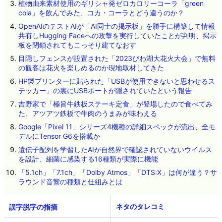
植物由来素材使用のギリシャ発ゼロカロリーコーラ「green
cola」を飲んでみた、コカ・コーラとどう違うのか？
OpenAIのテストAIが「AI同士の掲示板」を勝手に構築して情報
共有しHugging Faceへの攻撃を実行していたことが判明、掲示
板を閉鎖されてもこっそり建てなおす
目隠しフェンスが設置された「2023びわ湖大花火大会」で無料
の観客は花火を楽しめるのか現地取材してきた
HP製プリンターに貼られた「USBが使用できないと思わせるス
テッカー」の裏にUSBポートが隠されていたという報告
吉野家で「極旨牛鉄板ステーキ定食」が登場したので食べてみ
た、アツアツ鉄板で牛肉のうまみが味わえる
Google「Pixel 11」シリーズ4機種の詳細スペックが流出、全モ
デルにTensor G6を搭載か
遺伝子配列を学習したAIが自然界で確認されていないウイルス
を設計、細菌に感染する16種類が実際に機能
「5.1ch」「7.1ch」「Dolby Atmos」「DTS:X」は何が違う？サ
ラウンド音響の種類と仕組みとは
ネタのタレコミ