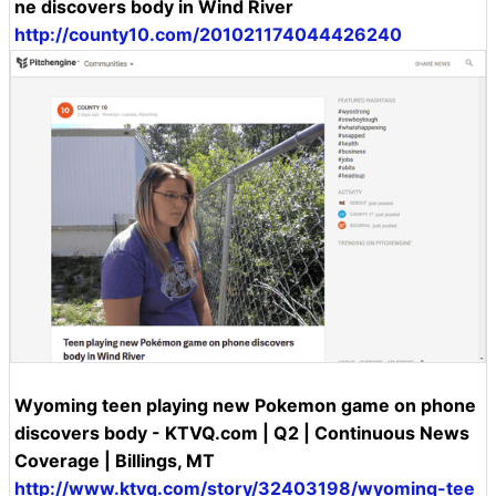
ne discovers body in Wind River
http://county10.com/201021174044426240
Wyoming teen playing new Pokemon game on phone
discovers body - KTVQ.com | Q2 | Continuous News
Coverage | Billings, MT
http://www.ktvq.com/story/32403198/wyoming-tee