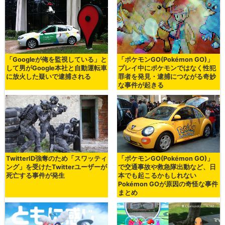
「Googleが俺を監視している」と
「ポケモンGO(Pokémon GO)」
して男がGoogle本社と自動運転車
プレイ中にポケモンではなく性犯
に放火した疑いで逮捕される
罪者を発見・逮捕につながる奇妙
な事件が起きる
TwitterID強奪のため「スワッティ
「ポケモンGO(Pokémon GO)」
ング」を受けたTwitterユーザーが
で交通事故や救急隊出動など、日
死亡する事件が発生
本でも起こるかもしれない
Pokémon GOが原因の奇怪な事件
まとめ