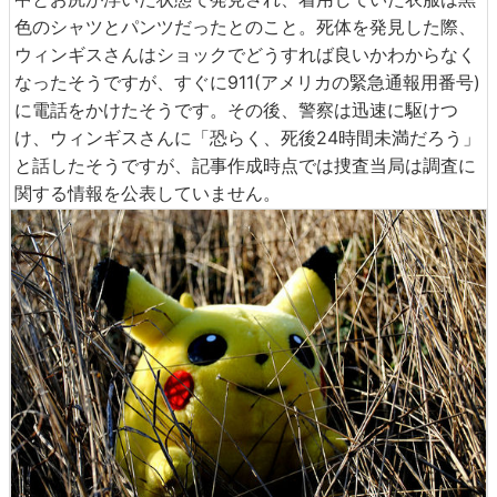
色のシャツとパンツだったとのこと。死体を発見した際、
ウィンギスさんはショックでどうすれば良いかわからなく
なったそうですが、すぐに911(アメリカの緊急通報用番号)
に電話をかけたそうです。その後、警察は迅速に駆けつ
け、ウィンギスさんに「恐らく、死後24時間未満だろう」
と話したそうですが、記事作成時点では捜査当局は調査に
関する情報を公表していません。