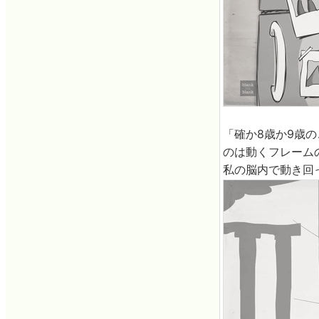
「確か8歳か9歳
のは動くフレーム
私の脳内で動き回