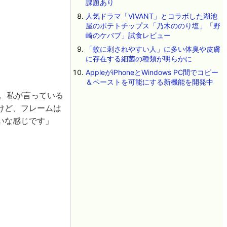
課題あり
人気ドラマ「VIVANT」とコラボした湖池
屋のポテトチップス「乃木ののり塩」「野
崎のケバブ」試食レビュー
「蚊に刺されやすい人」に多い体臭や皮膚
に存在する細菌の種類が明らかに
AppleがiPhoneとWindows PC間でコピー
＆ペーストを可能にする新機能を開発中
。私が言っている
けど、フレームは
いな感じです」