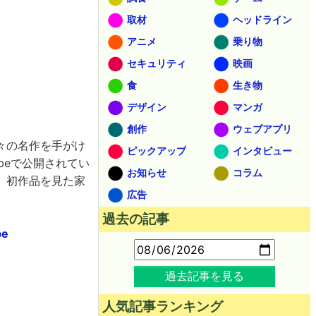
取材
ヘッドライン
アニメ
乗り物
セキュリティ
映画
食
生き物
デザイン
マンガ
創作
ウェブアプリ
々の名作を手がけ
ピックアップ
インタビュー
beで公開されてい
お知らせ
コラム
、初作品を見た家
広告
過去の記事
be
過去記事を見る
人気記事ランキング