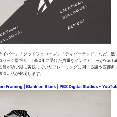
ライバー」「グッドフェローズ」「ディパーテッド」など、数
セッシ監督が、1990年に受けた貴重なインタビューがYouTu
監督が幼少期に実践していたフレーミングに関する話や西部劇
味深い話が登場します。
n Framing | Blank on Blank | PBS Digital Studios - YouTu