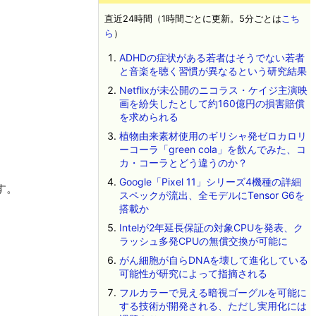
直近24時間（1時間ごとに更新。5分ごとは
こち
ら
）
ADHDの症状がある若者はそうでない若者
と音楽を聴く習慣が異なるという研究結果
Netflixが未公開のニコラス・ケイジ主演映
画を紛失したとして約160億円の損害賠償
を求められる
植物由来素材使用のギリシャ発ゼロカロリ
ーコーラ「green cola」を飲んでみた、コ
カ・コーラとどう違うのか？
Google「Pixel 11」シリーズ4機種の詳細
す。
スペックが流出、全モデルにTensor G6を
搭載か
Intelが2年延長保証の対象CPUを発表、ク
ラッシュ多発CPUの無償交換が可能に
がん細胞が自らDNAを壊して進化している
可能性が研究によって指摘される
フルカラーで見える暗視ゴーグルを可能に
する技術が開発される、ただし実用化には