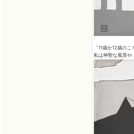
「11歳か12歳
私は神聖な風景や