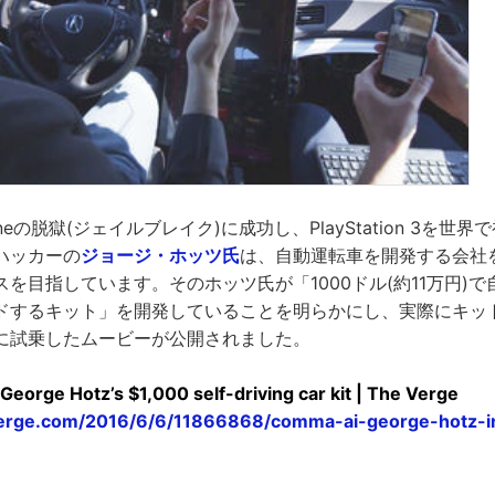
oneの脱獄(ジェイルブレイク)に成功し、PlayStation 3を世
ハッカーの
ジョージ・ホッツ氏
は、自動運転車を開発する会社を
を目指しています。そのホッツ氏が「1000ドル(約11万円)
ドするキット」を開発していることを明らかにし、実際にキッ
に試乗したムービーが公開されました。
George Hotz’s $1,000 self-driving car kit | The Verge
erge.com/2016/6/6/11866868/comma-ai-george-hotz-int