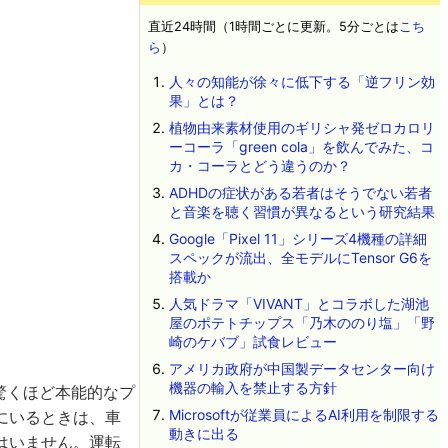
直近24時間（1時間ごとに更新。5分ごとは
こち
ら
）
人々の知能が徐々に低下する「逆フリン効
果」とは？
植物由来素材使用のギリシャ発ゼロカロリ
ーコーラ「green cola」を飲んでみた、コ
カ・コーラとどう違うのか？
ADHDの症状がある若者はそうでない若者
と音楽を聴く習慣が異なるという研究結果
Google「Pixel 11」シリーズ4機種の詳細
スペックが流出、全モデルにTensor G6を
搭載か
人気ドラマ「VIVANT」とコラボした湖池
屋のポテトチップス「乃木ののり塩」「野
崎のケバブ」試食レビュー
アメリカ政府が中国製データセンター向け
機器の輸入を禁止する方針
、驚くほど本能的なプ
Microsoftが従業員によるAI利用を制限する
にいるときは、車
動きに出る
はいません。運転