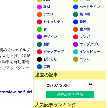
取材
ヘッドライン
アニメ
乗り物
セキュリティ
映画
食
生き物
デザイン
マンガ
創作
ウェブアプリ
界で初めてジェイルブ
ピックアップ
インタビュー
立ち上げ、2016
お知らせ
コラム
で自動車を自動運転
広告
トでアップグレー
過去の記事
erview-self-dri
過去記事を見る
人気記事ランキング