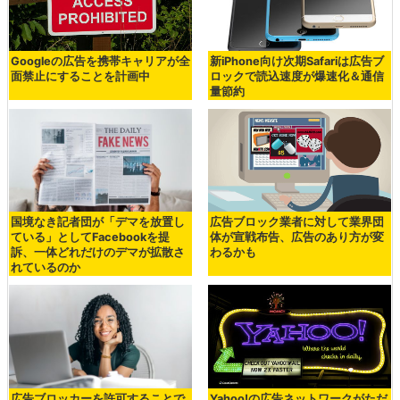
Googleの広告を携帯キャリアが全
新iPhone向け次期Safariは広告ブ
面禁止にすることを計画中
ロックで読込速度が爆速化＆通信
量節約
国境なき記者団が「デマを放置し
広告ブロック業者に対して業界団
ている」としてFacebookを提
体が宣戦布告、広告のあり方が変
訴、一体どれだけのデマが拡散さ
わるかも
れているのか
広告ブロッカーを許可することで
Yahoo!の広告ネットワークがただ