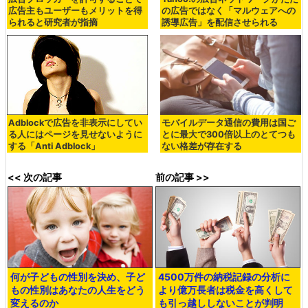
広告主もユーザーもメリットを得
の広告ではなく「マルウェアへの
られると研究者が指摘
誘導広告」を配信させられる
Adblockで広告を非表示にしてい
モバイルデータ通信の費用は国ご
る人にはページを見せないように
とに最大で300倍以上のとてつも
する「Anti Adblock」
ない格差が存在する
<< 次の記事
前の記事 >>
何が子どもの性別を決め、子ど
4500万件の納税記録の分析に
もの性別はあなたの人生をどう
より億万長者は税金を高くして
変えるのか
も引っ越ししないことが判明