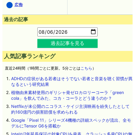
広告
過去の記事
過去記事を見る
人気記事ランキング
直近24時間（1時間ごとに更新。5分ごとは
こちら
）
ADHDの症状がある若者はそうでない若者と音楽を聴く習慣が異
なるという研究結果
植物由来素材使用のギリシャ発ゼロカロリーコーラ「green
cola」を飲んでみた、コカ・コーラとどう違うのか？
Netflixが未公開のニコラス・ケイジ主演映画を紛失したとして
約160億円の損害賠償を求められる
Google「Pixel 11」シリーズ4機種の詳細スペックが流出、全モ
デルにTensor G6を搭載か
Intelが2年延長保証の対象CPUを発表、クラッシュ多発CPUの無