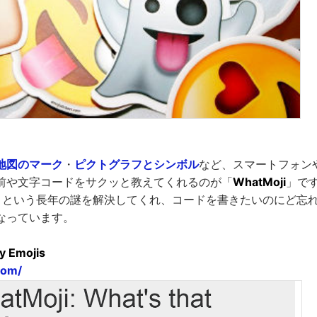
地図のマーク
・
ピクトグラフとシンボル
など、スマートフォン
前や文字コードをサクッと教えてくれるのが「
WhatMoji
」で
」という長年の謎を解決してくれ、コードを書きたいのにど忘
なっています。
fy Emojis
com/