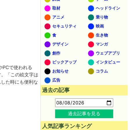
取材
ヘッドライン
アニメ
乗り物
セキュリティ
映画
食
生き物
デザイン
マンガ
創作
ウェブアプリ
ピックアップ
インタビュー
やPCで使われる
お知らせ
コラム
す。「この絵文字は
広告
れした時にも便利な
過去の記事
過去記事を見る
人気記事ランキング