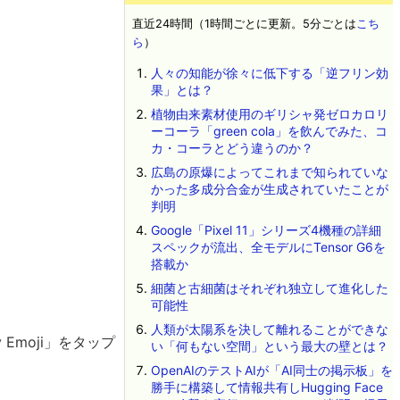
直近24時間（1時間ごとに更新。5分ごとは
こち
ら
）
人々の知能が徐々に低下する「逆フリン効
果」とは？
植物由来素材使用のギリシャ発ゼロカロリ
ーコーラ「green cola」を飲んでみた、コ
カ・コーラとどう違うのか？
広島の原爆によってこれまで知られていな
かった多成分合金が生成されていたことが
判明
Google「Pixel 11」シリーズ4機種の詳細
スペックが流出、全モデルにTensor G6を
搭載か
細菌と古細菌はそれぞれ独立して進化した
可能性
人類が太陽系を決して離れることができな
Emoji」をタップ
い「何もない空間」という最大の壁とは？
OpenAIのテストAIが「AI同士の掲示板」を
勝手に構築して情報共有しHugging Face