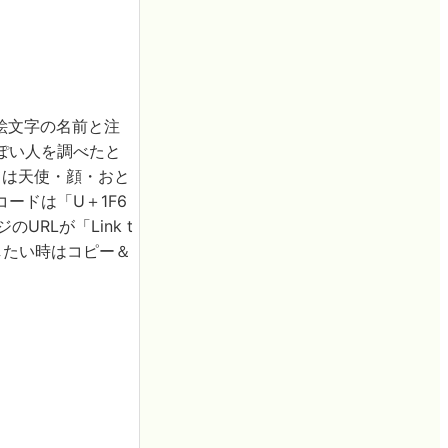
れ、絵文字の名前と注
ぽい人を調べたと
としては天使・顔・おと
ードは「U＋1F6
RLが「Link t
アしたい時はコピー＆