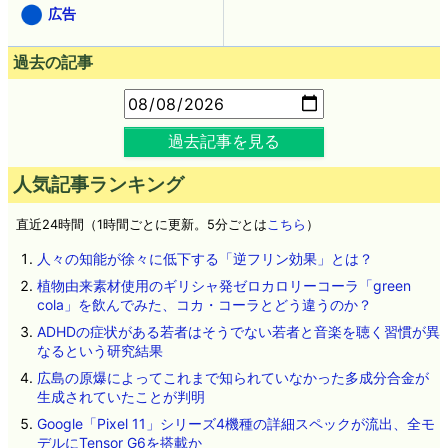
広告
過去の記事
過去記事を見る
人気記事ランキング
直近24時間（1時間ごとに更新。5分ごとは
こちら
）
人々の知能が徐々に低下する「逆フリン効果」とは？
植物由来素材使用のギリシャ発ゼロカロリーコーラ「green
cola」を飲んでみた、コカ・コーラとどう違うのか？
ADHDの症状がある若者はそうでない若者と音楽を聴く習慣が異
なるという研究結果
広島の原爆によってこれまで知られていなかった多成分合金が
生成されていたことが判明
Google「Pixel 11」シリーズ4機種の詳細スペックが流出、全モ
デルにTensor G6を搭載か