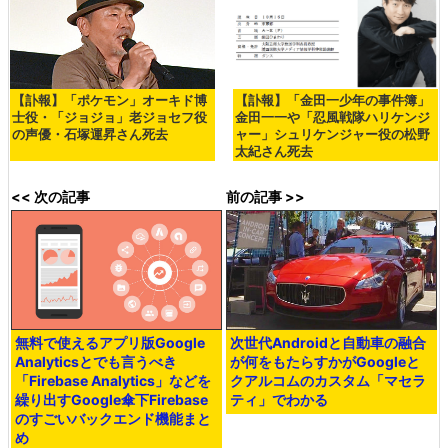
【訃報】「ポケモン」オーキド博
【訃報】「金田一少年の事件簿」
士役・「ジョジョ」老ジョセフ役
金田一一や「忍風戦隊ハリケンジ
の声優・石塚運昇さん死去
ャー」シュリケンジャー役の松野
太紀さん死去
<< 次の記事
前の記事 >>
無料で使えるアプリ版Google
次世代Androidと自動車の融合
Analyticsとでも言うべき
が何をもたらすかがGoogleと
「Firebase Analytics」などを
クアルコムのカスタム「マセラ
繰り出すGoogle傘下Firebase
ティ」でわかる
のすごいバックエンド機能まと
め