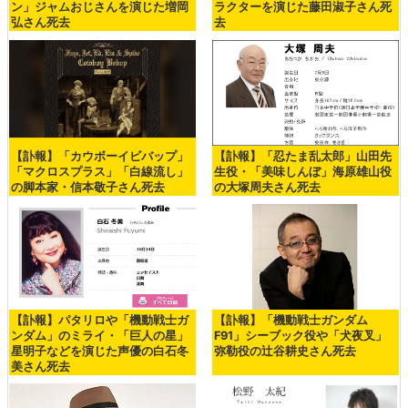
ン」ジャムおじさんを演じた増岡
ラクターを演じた藤田淑子さん死
弘さん死去
去
【訃報】「カウボーイビバップ」
【訃報】「忍たま乱太郎」山田先
「マクロスプラス」「白線流し」
生役・「美味しんぼ」海原雄山役
の脚本家・信本敬子さん死去
の大塚周夫さん死去
【訃報】パタリロや「機動戦士ガ
【訃報】「機動戦士ガンダム
ンダム」のミライ・「巨人の星」
F91」シーブック役や「犬夜叉」
星明子などを演じた声優の白石冬
弥勒役の辻谷耕史さん死去
美さん死去