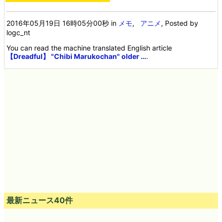
2016年05月19日 16時05分00秒
in
メモ
,
アニメ
, Posted by
logc_nt
You can read the machine translated English article
【Dreadful】 "Chibi Marukochan" older …
.
最新ニュース40件