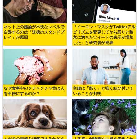
ネット上の議論が不快なレベルで
「イーロン・マスクがTwitterアル
白熱するのは「道徳のスタンドプ
ゴリズムを変更してから怒りと敵
レイ」が原因
意に満ちたツイートの表示が増加
した」と研究者が発表
なぜ食事中のクチャクチャ音は人
空腹は「怒り」と強く結び付いて
を不快にするのか？
いることが判明
人が犬の表情を理解できるかどう
「共感」が物事や世界を悪化させ