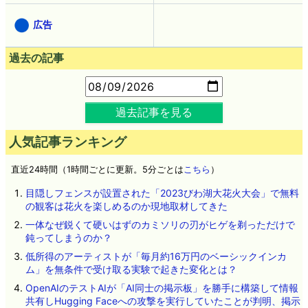
広告
過去の記事
過去記事を見る
人気記事ランキング
直近24時間（1時間ごとに更新。5分ごとは
こちら
）
目隠しフェンスが設置された「2023びわ湖大花火大会」で無料
の観客は花火を楽しめるのか現地取材してきた
一体なぜ鋭くて硬いはずのカミソリの刃がヒゲを剃っただけで
鈍ってしまうのか？
低所得のアーティストが「毎月約16万円のベーシックインカ
ム」を無条件で受け取る実験で起きた変化とは？
OpenAIのテストAIが「AI同士の掲示板」を勝手に構築して情報
共有しHugging Faceへの攻撃を実行していたことが判明、掲示