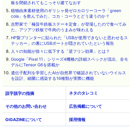
板を閉鎖されてもこっそり建てなおす
植物由来素材使用のギリシャ発ゼロカロリーコーラ「green
cola」を飲んでみた、コカ・コーラとどう違うのか？
吉野家で「極旨牛鉄板ステーキ定食」が登場したので食べてみ
た、アツアツ鉄板で牛肉のうまみが味わえる
HP製プリンターに貼られた「USBが使用できないと思わせるス
テッカー」の裏にUSBポートが隠されていたという報告
人々の知能が徐々に低下する「逆フリン効果」とは？
Google「Pixel 11」シリーズ4機種の詳細スペックが流出、全モ
デルにTensor G6を搭載か
遺伝子配列を学習したAIが自然界で確認されていないウイルス
を設計、細菌に感染する16種類が実際に機能
ネタのタレコミ
その他のお問い合わせ
広告掲載について
GIGAZINEについて
採用情報