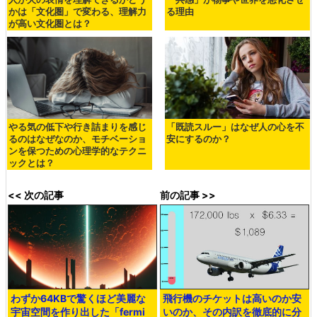
かは「文化圏」で変わる、理解力
る理由
が高い文化圏とは？
やる気の低下や行き詰まりを感じ
「既読スルー」はなぜ人の心を不
るのはなぜなのか、モチベーショ
安にするのか？
ンを保つための心理学的なテクニ
ックとは？
<< 次の記事
前の記事 >>
わずか64KBで驚くほど美麗な
飛行機のチケットは高いのか安
宇宙空間を作り出した「fermi
いのか、その内訳を徹底的に分