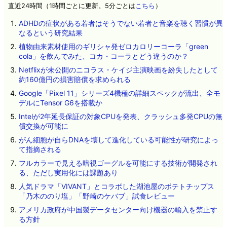
直近24時間（1時間ごとに更新。5分ごとは
こちら
）
ADHDの症状がある若者はそうでない若者と音楽を聴く習慣が異
なるという研究結果
植物由来素材使用のギリシャ発ゼロカロリーコーラ「green
cola」を飲んでみた、コカ・コーラとどう違うのか？
Netflixが未公開のニコラス・ケイジ主演映画を紛失したとして
約160億円の損害賠償を求められる
Google「Pixel 11」シリーズ4機種の詳細スペックが流出、全モ
デルにTensor G6を搭載か
Intelが2年延長保証の対象CPUを発表、クラッシュ多発CPUの無
償交換が可能に
がん細胞が自らDNAを壊して進化している可能性が研究によっ
て指摘される
フルカラーで見える暗視ゴーグルを可能にする技術が開発され
る、ただし実用化には課題あり
人気ドラマ「VIVANT」とコラボした湖池屋のポテトチップス
「乃木ののり塩」「野崎のケバブ」試食レビュー
アメリカ政府が中国製データセンター向け機器の輸入を禁止す
る方針