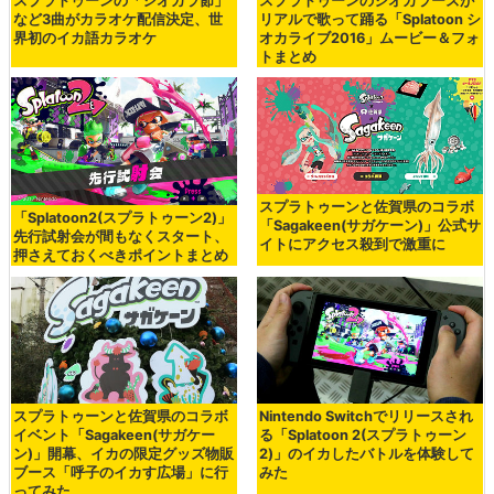
スプラトゥーンの「シオカラ節」
スプラトゥーンのシオカラーズが
など3曲がカラオケ配信決定、世
リアルで歌って踊る「Splatoon シ
界初のイカ語カラオケ
オカライブ2016」ムービー＆フォ
トまとめ
スプラトゥーンと佐賀県のコラボ
「Splatoon2(スプラトゥーン2)」
「Sagakeen(サガケーン)」公式サ
先行試射会が間もなくスタート、
イトにアクセス殺到で激重に
押さえておくべきポイントまとめ
スプラトゥーンと佐賀県のコラボ
Nintendo Switchでリリースされ
イベント「Sagakeen(サガケー
る「Splatoon 2(スプラトゥーン
ン)」開幕、イカの限定グッズ物販
2)」のイカしたバトルを体験して
ブース「呼子のイカす広場」に行
みた
ってみた