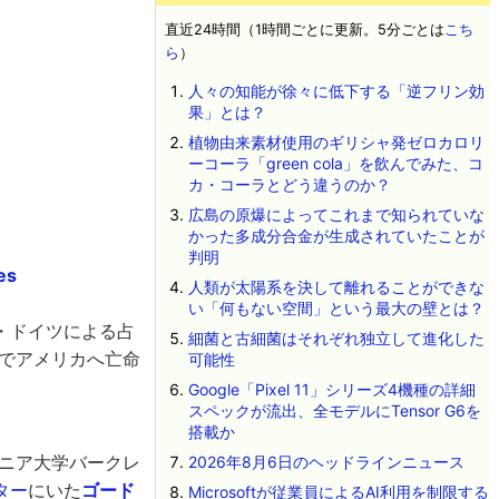
直近24時間（1時間ごとに更新。5分ごとは
こち
ら
）
人々の知能が徐々に低下する「逆フリン効
果」とは？
植物由来素材使用のギリシャ発ゼロカロリ
ーコーラ「green cola」を飲んでみた、コ
カ・コーラとどう違うのか？
広島の原爆によってこれまで知られていな
かった多成分合金が生成されていたことが
判明
es
人類が太陽系を決して離れることができな
い「何もない空間」という最大の壁とは？
・ドイツによる占
細菌と古細菌はそれぞれ独立して進化した
でアメリカへ亡命
可能性
Google「Pixel 11」シリーズ4機種の詳細
スペックが流出、全モデルにTensor G6を
搭載か
ルニア大学バークレ
2026年8月6日のヘッドラインニュース
ター
にいた
ゴード
Microsoftが従業員によるAI利用を制限する