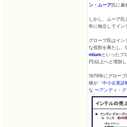
ン・ムーア
氏に雇
しかし、ムーア氏
年に独立してイン
グローブ氏はイン
な役割を果たし、
ntium
といったプロ
円)以上へと増加
1979年にグロー
移が「
中小企業診
な 〜アンディ・