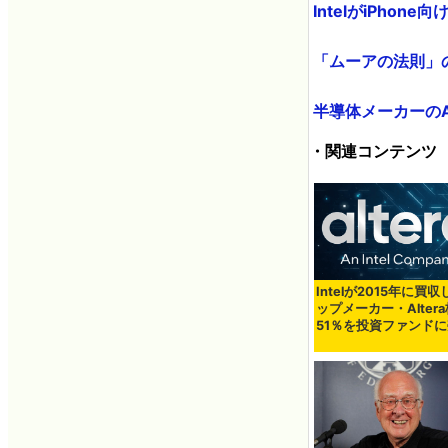
IntelがiPho
「ムーアの法則」の終
半導体メーカーのA
・関連コンテンツ
Intelが2015年に買
ップメーカー・Alter
51％を投資ファンド