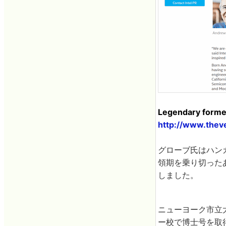
Legendary former
http://www.thev
グローブ氏はハン
領期を乗り切ったあ
しました。
ニューヨーク市立
ー校で博士号を取