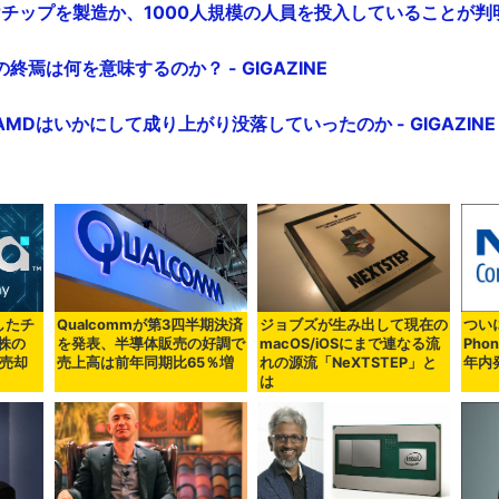
ne向けチップを製造か、1000人規模の人員を投入していることが判明 -
焉は何を意味するのか？ - GIGAZINE
MDはいかにして成り上がり没落していったのか - GIGAZINE
収したチ
Qualcommが第3四半期決済
ジョブズが生み出して現在の
ついに
a株の
を発表、半導体販売の好調で
macOS/iOSにまで連なる流
Ph
に売却
売上高は前年同期比65％増
れの源流「NeXTSTEP」と
年内
は