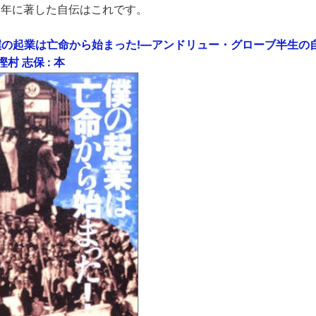
2年に著した自伝はこれです。
jp : 僕の起業は亡命から始まった!―アンドリュー・グローブ半生の
村 志保 : 本