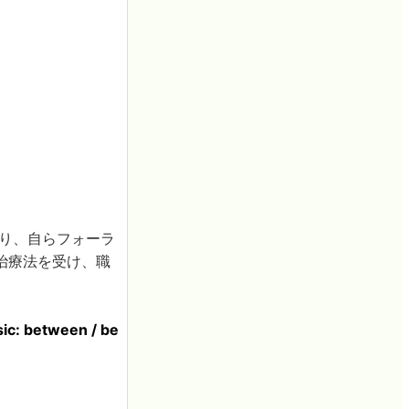
知り、自らフォーラ
治療法を受け、職
etween / be