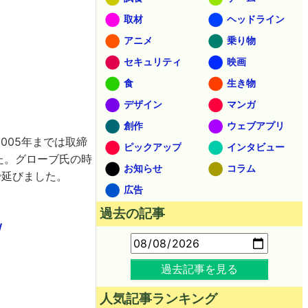
取材
ヘッドライン
アニメ
乗り物
セキュリティ
映画
食
生き物
デザイン
マンガ
創作
ウェブアプリ
2005年までは取締
ピックアップ
インタビュー
た。グローブ氏の時
お知らせ
コラム
まで延びました。
広告
過去の記事
/
過去記事を見る
人気記事ランキング