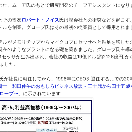
われ、ムーア氏のもとで研究開発のチーフアシスタントになり
とその盟友
ロバート・ノイス
氏は親会社との衝突などを起こすよ
テルを創業。グローブ氏はその最初の従業員として採用されま
テルがメモリチップからマイクロプロセッサへと軸足を移した
現在のようなブランドになる礎を築きました。グローブ氏主導
セッサが生み出され、会社の収益は19億ドル(約2126億円)から
しました。
ブ氏が社長に就任してから、1998年にCEOを退任するまでの2
断士 和田伸午のおもしろビジネス放談 - 三十歳から四十五歳
グローブ〜
」に示されています