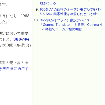
動きに出る
ます。
100分の1の価格のオープンモデルでGPT-
5.6 Solの検索性能を凌駕したという報告
うになり、1968
Googleがオフライン翻訳デバイス
した。
「Gemma Translator」を発表、Gemma 4
E2B搭載でローカル翻訳可能
決定において重要
のもと、
386
や
Pe
260億ドル(約3兆
0年間の売上高の推
を無自覚に過ごす