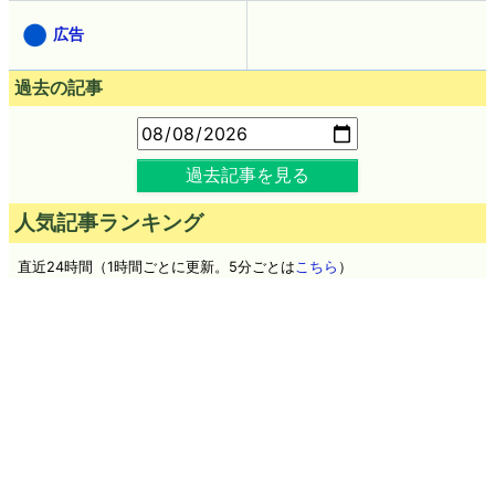
広告
過去の記事
過去記事を見る
人気記事ランキング
直近24時間（1時間ごとに更新。5分ごとは
こちら
）
人々の知能が徐々に低下する「逆フリン効果」とは？
植物由来素材使用のギリシャ発ゼロカロリーコーラ「green
cola」を飲んでみた、コカ・コーラとどう違うのか？
広島の原爆によってこれまで知られていなかった多成分合金が
生成されていたことが判明
Google「Pixel 11」シリーズ4機種の詳細スペックが流出、全モ
デルにTensor G6を搭載か
OpenAIのテストAIが「AI同士の掲示板」を勝手に構築して情報