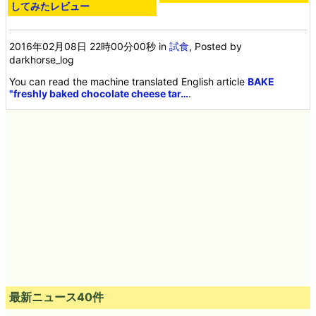
してみたレビュー
2016年02月08日 22時00分00秒
in
試食
, Posted by
darkhorse_log
You can read the machine translated English article
BAKE
"freshly baked chocolate cheese tar…
.
最新ニュース40件