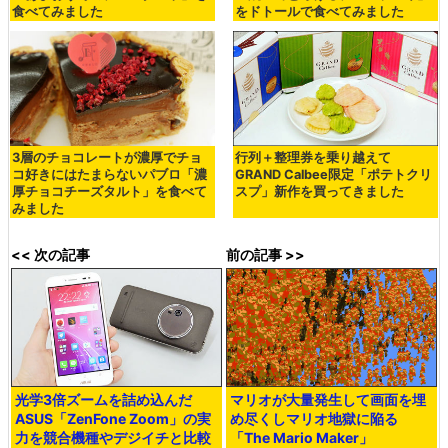
食べてみました
をドトールで食べてみました
3層のチョコレートが濃厚でチョ
行列＋整理券を乗り越えて
コ好きにはたまらないパブロ「濃
GRAND Calbee限定「ポテトクリ
厚チョコチーズタルト」を食べて
スプ」新作を買ってきました
みました
<< 次の記事
前の記事 >>
光学3倍ズームを詰め込んだ
マリオが大量発生して画面を埋
ASUS「ZenFone Zoom」の実
め尽くしマリオ地獄に陥る
力を競合機種やデジイチと比較
「The Mario Maker」