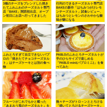
3種のチーズをブレンドした焼き
行列のできるチーズタルト専門店
たてふわふわのチーズタルト専門
BAKEの新作「はちみつがけレモ
店「BAKE」関西初出店、オープ
ンチーズタルト」試食レビュー、
ン初日にお店へ行ってきました
はちみつとレモンのさわやかな酸
味が癖になる
ふわとろすぎて自立できないパブ
PABLOのふわとろチーズタルトが
ロの「焼きたてチョコチーズタル
手のひらサイズで楽しめる
ト」はチーズケーキとは別の食べ
「PABLO mini(パブロミニ)」を食
物
べてみた
フルーツがこれでもかと載った
熱々チーズがトロ～ンととろける
「あまおう苺のチーズタルト」を
「焼いてとろけるチーズケーキ」