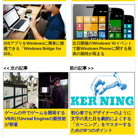
iOSアプリをWindowsに簡単に移
近日開催のWindows 10イベント
植できる「Windows Bridge for
で新Windows Phoneに関する発
iOS」
表の期待が高まる
<< 次の記事
前の記事 >>
ゲームの中でゲームを開発する
初心者でもデザイナーのように
VR向けUnreal Engineの新技術
文字の見た目を劇的によくする
が登場
「カーニング」をマスターする
ための9つのポイント