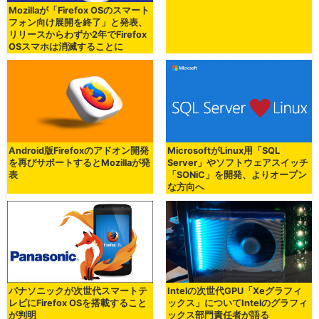
Mozillaが「Firefox OSのスマート
フォン向け展開を終了」と発表、
リリースからわずか2年でFirefox
OSスマホは消滅することに
Android版Firefoxのアドオン開発
MicrosoftがLinux用「SQL
を再びサポートするとMozillaが発
Server」やソフトウェアスイッチ
表
「SONiC」を開発、よりオープン
な方向へ
パナソニックが次世代スマートテ
Intelの次世代GPU「Xeグラフィ
レビにFirefox OSを搭載すること
ックス」についてIntelのグラフィ
が判明
ックス部門責任者が語る