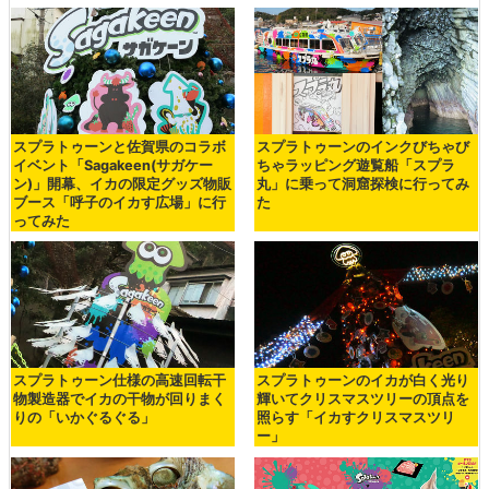
スプラトゥーンと佐賀県のコラボ
スプラトゥーンのインクびちゃび
イベント「Sagakeen(サガケー
ちゃラッピング遊覧船「スプラ
ン)」開幕、イカの限定グッズ物販
丸」に乗って洞窟探検に行ってみ
ブース「呼子のイカす広場」に行
た
ってみた
スプラトゥーン仕様の高速回転干
スプラトゥーンのイカが白く光り
物製造器でイカの干物が回りまく
輝いてクリスマスツリーの頂点を
りの「いかぐるぐる」
照らす「イカすクリスマスツリ
ー」