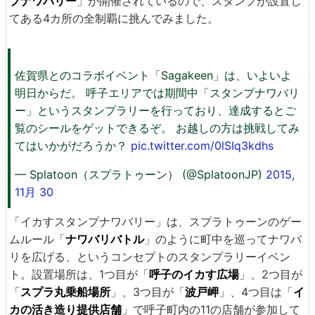
プナワバリー
」が開催されているので、スタンプが設置し
てある4カ所の全制覇に挑んでみました。
佐賀県とのコラボイベント「Sagakeen」は、いよいよ
明日からだ。 呼子エリアでは期間中「スタンプナワバリ
ー」というスタンプラリーを行っており、達成するとご
覧のシールをゲットできるぞ。 お越しの方は挑戦してみ
てはいかがだろうか？
pic.twitter.com/0lSIq3kdhs
— Splatoon（スプラトゥーン） (@SplatoonJP)
2015,
11月 30
「イカすスタンプナワバリー」は、スプラトゥーンのゲー
ムルール「
ナワバリバトル
」のように町中を巡ってナワバ
リを広げる、というコンセプトのスタンプラリーイベン
ト。設置場所は、1つ目が「
呼子のイカす広場
」、2つ目が
「
スプラ丸乗船場所
」、3つ目が「
波戸岬
」、4つ目は「
イ
カの活き造り提供店舗
」で呼子町内の11の店舗が参加して