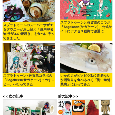
スプラトゥーンと佐賀県のコラボ
スプラトゥーンのスーパーサザエ
「Sagakeen(サガケーン)」公式サ
＆ダウニーがお出迎え「波戸岬名
イトにアクセス殺到で激重に
物 サザエの壺焼き」を食べに行っ
てきました
スプラトゥーン×佐賀県コラボの
いかの足がピクピク動く新鮮ない
「Sagakeen(サガケーン)イカすロ
か活造りを食べるべく「海中魚処
ビー」へ行ってきた
萬坊」に行ってみた
<< 次の記事
前の記事 >>