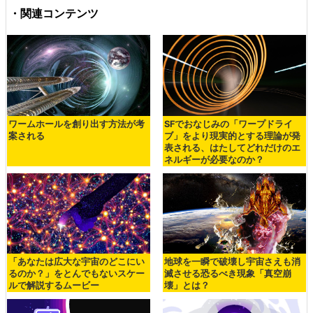
・関連コンテンツ
ワームホールを創り出す方法が考
SFでおなじみの「ワープドライ
案される
ブ」をより現実的とする理論が発
表される、はたしてどれだけのエ
ネルギーが必要なのか？
「あなたは広大な宇宙のどこにい
地球を一瞬で破壊し宇宙さえも消
るのか？」をとんでもないスケー
滅させる恐るべき現象「真空崩
ルで解説するムービー
壊」とは？