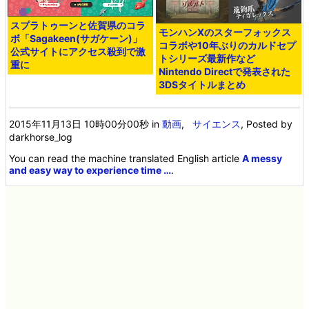
スプラトゥーンと佐賀県のコラ
モンハンXのスターフォックス
ボ「Sagakeen(サガケーン)」
コラボや10年ぶりのカルドセプ
公式サイトにアクセス殺到で激
トシリーズ最新作など
重に
Nintendo Directで発表された
3DSタイトルまとめ
2015年11月13日 10時00分00秒
in
動画
,
サイエンス
, Posted by
darkhorse_log
You can read the machine translated English article
A messy
and easy way to experience time …
.