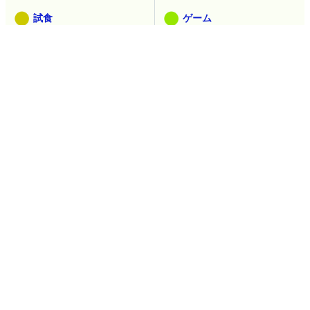
試食
ゲーム
取材
ヘッドライン
アニメ
乗り物
セキュリティ
映画
食
生き物
デザイン
マンガ
創作
ウェブアプリ