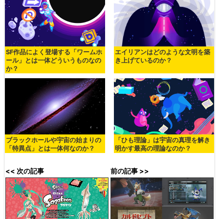
SF作品によく登場する「ワームホ
エイリアンはどのような文明を築
ール」とは一体どういうものなの
き上げているのか？
か？
ブラックホールや宇宙の始まりの
「ひも理論」は宇宙の真理を解き
「特異点」とは一体何なのか？
明かす最高の理論なのか？
<< 次の記事
前の記事 >>