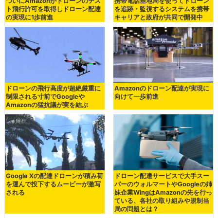
ついにAmazonがドローンのテス
携帯電話基地局を使ってドローン
ト飛行許可を取得しドローン配達
を追跡・監視するシステムを携帯
の実現に1歩前進
キャリアと政府が共同で開発中
ドローンの飛行高度が超絶厳重に
Amazonのドローン配達が実現に
制限される寸前でGoogleや
向けて一歩前進
Amazonの猛抗議が実を結ぶ
Google Xの配達ドローンが積み荷
ドローン配達サービスで大手スー
を運んで投下するムービーが激写
パーのウォルマートやGoogleの姉
される
妹企業WingはAmazonの先を行っ
ている、各社の取り組みや規制当
局の問題とは？