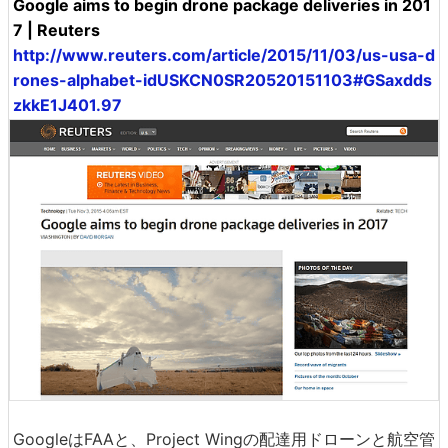
Google aims to begin drone package deliveries in 201
7 | Reuters
http://www.reuters.com/article/2015/11/03/us-usa-d
rones-alphabet-idUSKCN0SR20520151103#GSaxdds
zkkE1J401.97
GoogleはFAAと、Project Wingの配達用ドローンと航空管