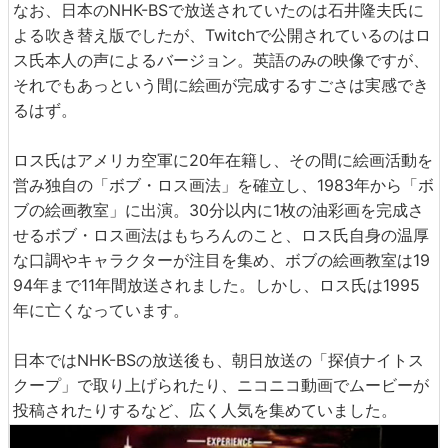
なお、日本のNHK-BSで放送されていたのは石井隆夫氏に
よる吹き替え版でしたが、Twitchで公開されているのはロ
ス氏本人の声によるバージョン。英語のみの映像ですが、
それでもあっという間に絵画が完成するすごさは実感でき
るはず。
ロス氏はアメリカ空軍に20年在籍し、その間に絵画活動を
営み独自の「ボブ・ロス画法」を確立し、1983年から「ボ
ブの絵画教室」に出演。30分以内に1枚の油彩画を完成さ
せるボブ・ロス画法はもちろんのこと、ロス氏自身の温厚
な口調やキャラクターが注目を集め、ボブの絵画教室は19
94年まで11年間放送されました。しかし、ロス氏は1995
年に亡くなっています。
日本ではNHK-BSの放送後も、朝日放送の「探偵ナイトス
クープ」で取り上げられたり、ニコニコ動画でムービーが
投稿されたりするなど、広く人気を集めていました。