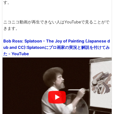
す。
ニコニコ動画が再生できない人はYouTubeで見ることがで
きます。
Bob Ross: Splatoon - The Joy of Painting (Japanese d
ub and CC):Splatoonにプロ画家の実況と解説を付けてみ
た - YouTube