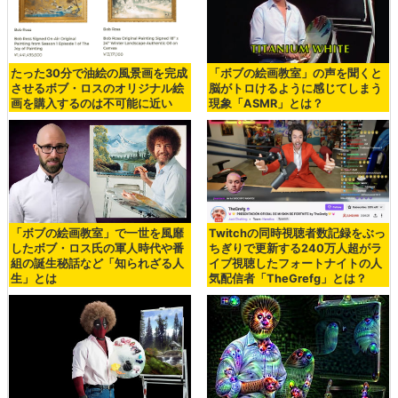
たった30分で油絵の風景画を完成
「ボブの絵画教室」の声を聞くと
させるボブ・ロスのオリジナル絵
脳がトロけるように感じてしまう
画を購入するのは不可能に近い
現象「ASMR」とは？
「ボブの絵画教室」で一世を風靡
Twitchの同時視聴者数記録をぶっ
したボブ・ロス氏の軍人時代や番
ちぎりで更新する240万人超がラ
組の誕生秘話など「知られざる人
イブ視聴したフォートナイトの人
生」とは
気配信者「TheGrefg」とは？