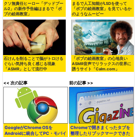
クソ無責任ヒーロー「デッドプー
まるで人工知能がLSDを使って
ル2」の新作予告編はまるで「ボ
「ボブの絵画教室」を見ているか
ブの絵画教室」
のようなムービー
石けんを削ることで脳がトロける
「ボブの絵画教室」の心地良い
ぐらい気持ち良く感じる現象
ASMR音声でリラックスの世界に
「ASMR」として流行中
誘うサイト「Calm.com」
<< 次の記事
前の記事 >>
GoogleがChrome OSを
Chromeで開きまくったタブを
Androidに統合してPC・モバイ
整理したりブックマークできた