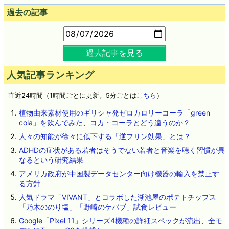
過去の記事
過去記事を見る
人気記事ランキング
直近24時間（1時間ごとに更新。5分ごとは
こちら
）
植物由来素材使用のギリシャ発ゼロカロリーコーラ「green
cola」を飲んでみた、コカ・コーラとどう違うのか？
人々の知能が徐々に低下する「逆フリン効果」とは？
ADHDの症状がある若者はそうでない若者と音楽を聴く習慣が異
なるという研究結果
アメリカ政府が中国製データセンター向け機器の輸入を禁止す
る方針
人気ドラマ「VIVANT」とコラボした湖池屋のポテトチップス
「乃木ののり塩」「野崎のケバブ」試食レビュー
Google「Pixel 11」シリーズ4機種の詳細スペックが流出、全モ