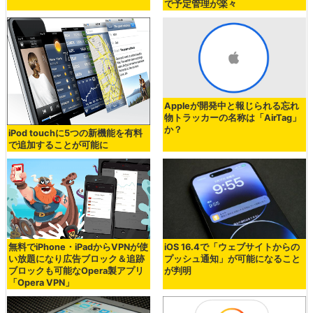
で予定管理が楽々
Appleが開発中と報じられる忘れ
物トラッカーの名称は「AirTag」
か？
iPod touchに5つの新機能を有料
で追加することが可能に
無料でiPhone・iPadからVPNが使
iOS 16.4で「ウェブサイトからの
い放題になり広告ブロック＆追跡
プッシュ通知」が可能になること
ブロックも可能なOpera製アプリ
が判明
「Opera VPN」