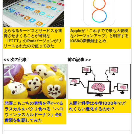
あらゆるサービスとサービスを連
Appleが「これまでで最も大規模
携させまくることが可能な
なバージョンアップ」と明言する
「IFTTT」のiPadバージョンがリ
iOS8の新機能まとめ
リースされたので使ってみた
<< 次の記事
前の記事 >>
悲喜こもごもの表情を浮かべる
人間と科学は今後1000年でど
ラスカルをパクリ食べる「ハロ
れくらい進化するのか？
ウィンラスカルドーナツ」全5
種類を制覇してみた