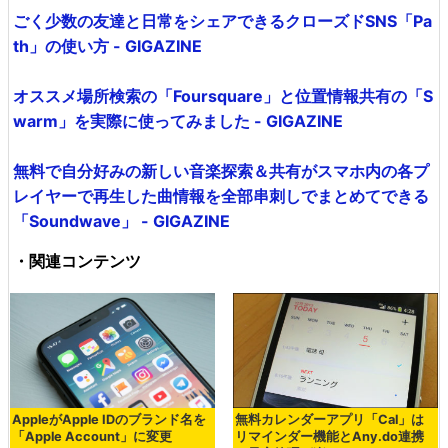
ごく少数の友達と日常をシェアできるクローズドSNS「Pa
th」の使い方 - GIGAZINE
オススメ場所検索の「Foursquare」と位置情報共有の「S
warm」を実際に使ってみました - GIGAZINE
無料で自分好みの新しい音楽探索＆共有がスマホ内の各プ
レイヤーで再生した曲情報を全部串刺しでまとめてできる
「Soundwave」 - GIGAZINE
・関連コンテンツ
AppleがApple IDのブランド名を
無料カレンダーアプリ「Cal」は
「Apple Account」に変更
リマインダー機能とAny.do連携