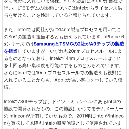
をも視野に入れている模様。SoCの設計はAppleが自社で
行い、LTEモデムの技術についてはIntelからライセンス供
与を受けることを検討していると報じられています。
また、Intelでは同社が持つ14nm製造プロセスを用いてこ
のSoCの製造を担当するとも伝えられています。iPhone 6
sシリーズでは
SamsungとTSMCの2社がA9チップの製造
を担当
していますが、いずれも20nmプロセスルールによ
るものとなっており、Intelの14nmプロセスルールはこれ
を上回る高い集積度を可能にするものとみられています。
さらにIntelでは10nmプロセスルールでの製造をも視野に
入れていることからも、Appleが高い関心を示している模
様。
Intelの7360チップは、ドイツ・ミュンヘンにあるIntelの
施設で開発されたもの。この施設はかつてモデムメーカー
のInfineonが所有していたもので、2011年にIntelがInfineo
nを買収して以降もIntelの研究施設として使用されていま