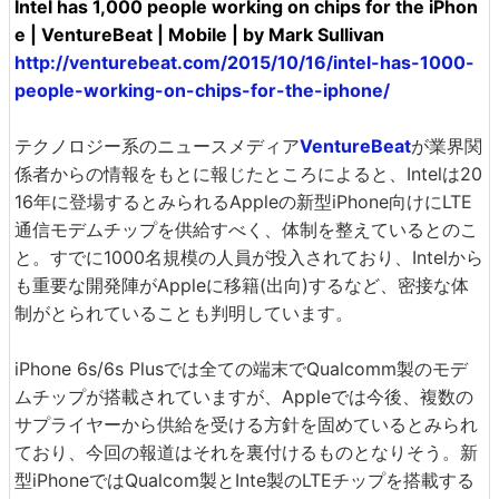
Intel has 1,000 people working on chips for the iPhon
e | VentureBeat | Mobile | by Mark Sullivan
http://venturebeat.com/2015/10/16/intel-has-1000-
people-working-on-chips-for-the-iphone/
テクノロジー系のニュースメディア
VentureBeat
が業界関
係者からの情報をもとに報じたところによると、Intelは20
16年に登場するとみられるAppleの新型iPhone向けにLTE
通信モデムチップを供給すべく、体制を整えているとのこ
と。すでに1000名規模の人員が投入されており、Intelから
も重要な開発陣がAppleに移籍(出向)するなど、密接な体
制がとられていることも判明しています。
iPhone 6s/6s Plusでは全ての端末でQualcomm製のモデ
ムチップが搭載されていますが、Appleでは今後、複数の
サプライヤーから供給を受ける方針を固めているとみられ
ており、今回の報道はそれを裏付けるものとなりそう。新
型iPhoneではQualcom製とInte製のLTEチップを搭載する