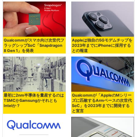
Qualcommがスマホ向け次世代フ
Appleは独自の5Gモデムチップを
ラッグシップSoC「Snapdragon
2023年までにiPhoneに採用する
8 Gen 1」を発表
との報道
最初に2nm半導体を量産するのは
Qualcommが「AppleのMシリー
TSMCかSamsungかそれとも
ズに匹敵するArmベースの次世代
Intelか？
SoC」を2023年までに開発する
と宣言