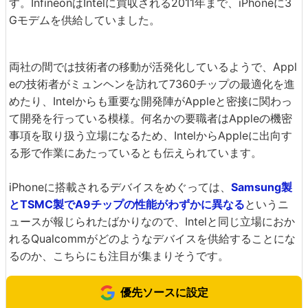
す。InfineonはIntelに買収される2011年まで、iPhoneに3
Gモデムを供給していました。
両社の間では技術者の移動が活発化しているようで、Appl
eの技術者がミュンヘンを訪れて7360チップの最適化を進
めたり、Intelからも重要な開発陣がAppleと密接に関わっ
て開発を行っている模様。何名かの要職者はAppleの機密
事項を取り扱う立場になるため、IntelからAppleに出向す
る形で作業にあたっているとも伝えられています。
iPhoneに搭載されるデバイスをめぐっては、
Samsung製
とTSMC製でA9チップの性能がわずかに異なる
というニ
ュースが報じられたばかりなので、Intelと同じ立場におか
れるQualcommがどのようなデバイスを供給することにな
るのか、こちらにも注目が集まりそうです。
優先ソースに設定