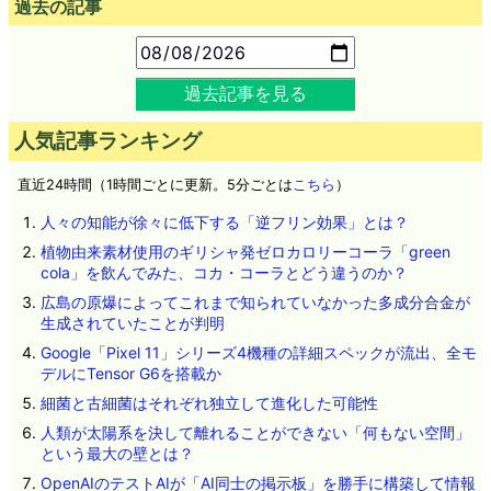
過去の記事
過去記事を見る
人気記事ランキング
直近24時間（1時間ごとに更新。5分ごとは
こちら
）
人々の知能が徐々に低下する「逆フリン効果」とは？
植物由来素材使用のギリシャ発ゼロカロリーコーラ「green
cola」を飲んでみた、コカ・コーラとどう違うのか？
広島の原爆によってこれまで知られていなかった多成分合金が
生成されていたことが判明
Google「Pixel 11」シリーズ4機種の詳細スペックが流出、全モ
デルにTensor G6を搭載か
細菌と古細菌はそれぞれ独立して進化した可能性
人類が太陽系を決して離れることができない「何もない空間」
という最大の壁とは？
OpenAIのテストAIが「AI同士の掲示板」を勝手に構築して情報