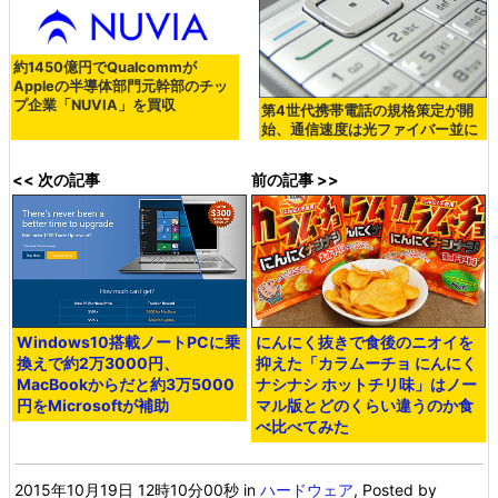
約1450億円でQualcommが
Appleの半導体部門元幹部のチッ
プ企業「NUVIA」を買収
第4世代携帯電話の規格策定が開
始、通信速度は光ファイバー並に
<< 次の記事
前の記事 >>
Windows10搭載ノートPCに乗
にんにく抜きで食後のニオイを
換えで約2万3000円、
抑えた「カラムーチョ にんにく
MacBookからだと約3万5000
ナシナシ ホットチリ味」はノー
円をMicrosoftが補助
マル版とどのくらい違うのか食
べ比べてみた
2015年10月19日 12時10分00秒
in
ハードウェア
, Posted by