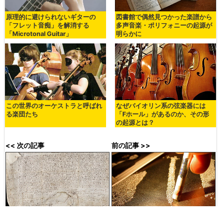
原理的に避けられないギターの
図書館で偶然見つかった楽譜から
「フレット音痴」を解消する
多声音楽・ポリフォニーの起源が
「Microtonal Guitar」
明らかに
この世界のオーケストラと呼ばれ
なぜバイオリン系の弦楽器には
る楽団たち
「Fホール」があるのか、その形
の起源とは？
<< 次の記事
前の記事 >>
1648年に発行された世界最古の
ドラッグと暴力の間には実は関