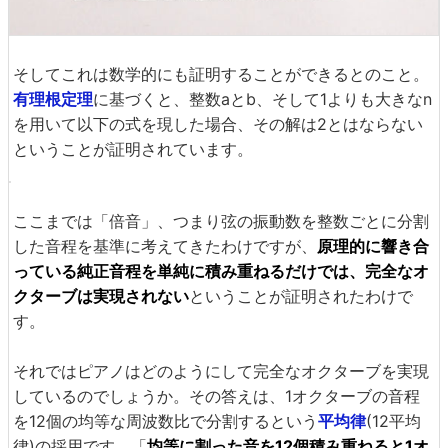
そしてこれは数学的にも証明することができるとのこと。
有理根定理
に基づくと、整数aとb、そして1よりも大きなn
を用いて以下の式を現した場合、その解は2とはならない
ということが証明されています。
ここまでは「倍音」、つまり弦の振動数を整数ごとに分割
した音程を基準に考えてきたわけですが、
原理的に響き合
っている純正音程を単純に積み重ねるだけでは、完全なオ
クターブは実現されない
ということが証明されたわけで
す。
それではピアノはどのようにして完全なオクターブを実現
しているのでしょうか。その答えは、1オクターブの音程
を12個の均等な周波数比で分割するという
平均律
(12平均
律)の採用です。「
均等に割った音を12個積み重ねると1オ