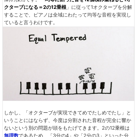
クターブになる＝2の12乗根
」に従って1オクターブを分解
することで、ピアノは全域にわたって均等な音程を実現し
ていると言うわけです。
しかし、「オクターブが実現できてめでたしめでたし」と
いうことにはならず、今度は分割された音程が完全に響か
ないという別の問題が頭をもたげてきます。2の12乗根は
無理数
であるため、「3分の4」や「2分の3」といった分