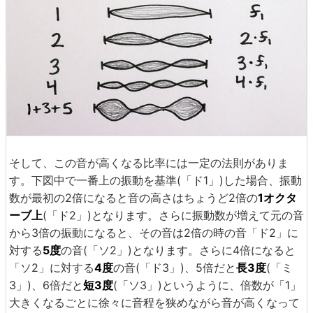
そして、この音が高くなる比率には一定の法則がありま
す。下図中で一番上の振動を基準(「ド1」)した場合、振動
数が最初の2倍になると音の高さはちょうど2倍の
1オクタ
ーブ上
(「ド2」)となります。さらに振動数が増えて元の音
から3倍の振動になると、その音は2倍の時の音「ド2」に
対する
5度
の音(「ソ2」)となります。さらに4倍になると
「ソ2」に対する
4度
の音(「ド3」)、5倍だと
長3度
(「ミ
3」)、6倍だと
短3度
(「ソ3」)というように、倍数が「1」
大きくなるごとに徐々に音程を狭めながら音が高くなって