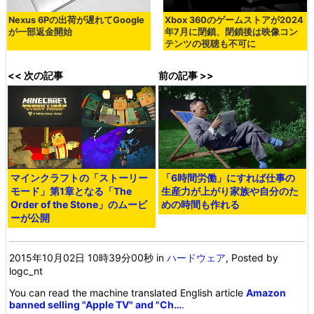
Nexus 6Pの出荷が遅れてGoogle
Xbox 360のゲームストアが2024
が一部返金開始
年7月に閉鎖、閉鎖後は映像コン
テンツの視聴も不可に
<< 次の記事
前の記事 >>
マインクラフトの「ストーリー
「6時間労働」にすれば仕事の
モード」第1章となる「The
生産力が上がり家族や自分のた
Order of the Stone」のムービ
めの時間も作れる
ーが公開
2015年10月02日 10時39分00秒
in
ハードウェア
, Posted by
logc_nt
You can read the machine translated English article
Amazon
banned selling "Apple TV" and "Ch…
.