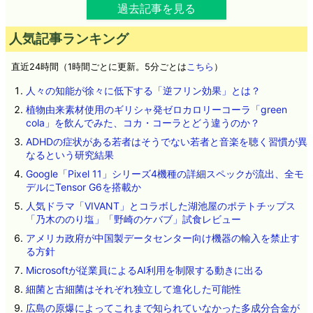
過去記事を見る
人気記事ランキング
直近24時間（1時間ごとに更新。5分ごとは
こちら
）
人々の知能が徐々に低下する「逆フリン効果」とは？
植物由来素材使用のギリシャ発ゼロカロリーコーラ「green
cola」を飲んでみた、コカ・コーラとどう違うのか？
ADHDの症状がある若者はそうでない若者と音楽を聴く習慣が異
なるという研究結果
Google「Pixel 11」シリーズ4機種の詳細スペックが流出、全モ
デルにTensor G6を搭載か
人気ドラマ「VIVANT」とコラボした湖池屋のポテトチップス
「乃木ののり塩」「野崎のケバブ」試食レビュー
アメリカ政府が中国製データセンター向け機器の輸入を禁止す
る方針
Microsoftが従業員によるAI利用を制限する動きに出る
細菌と古細菌はそれぞれ独立して進化した可能性
広島の原爆によってこれまで知られていなかった多成分合金が