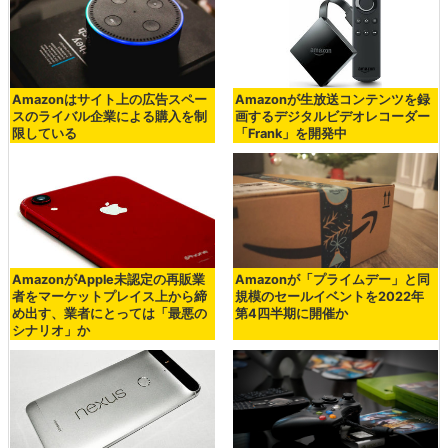
Amazonはサイト上の広告スペー
Amazonが生放送コンテンツを録
スのライバル企業による購入を制
画するデジタルビデオレコーダー
限している
「Frank」を開発中
AmazonがApple未認定の再販業
Amazonが「プライムデー」と同
者をマーケットプレイス上から締
規模のセールイベントを2022年
め出す、業者にとっては「最悪の
第4四半期に開催か
シナリオ」か