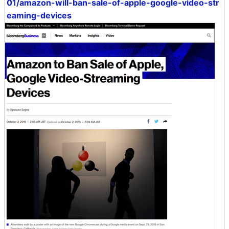
01/amazon-will-ban-sale-of-apple-google-video-str
eaming-devices