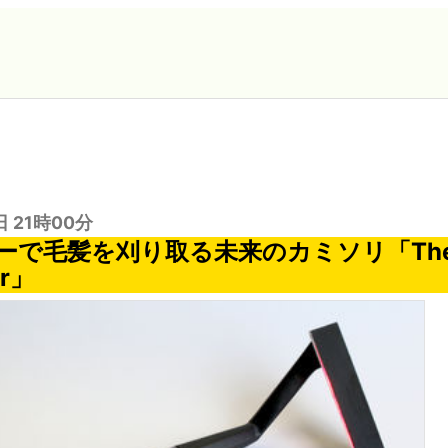
日 21時00分
で毛髪を刈り取る未来のカミソリ「The S
or」