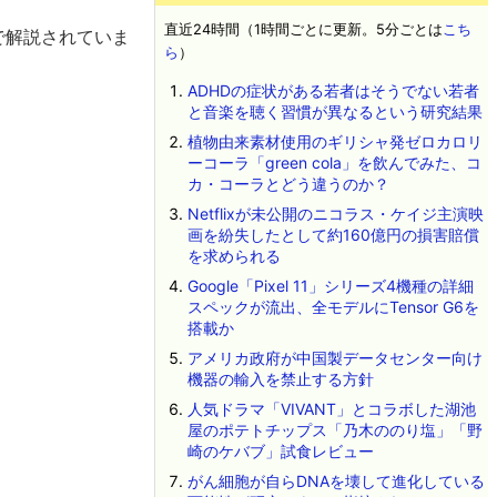
直近24時間（1時間ごとに更新。5分ごとは
こち
ビーで解説されていま
ら
）
ADHDの症状がある若者はそうでない若者
と音楽を聴く習慣が異なるという研究結果
植物由来素材使用のギリシャ発ゼロカロリ
ーコーラ「green cola」を飲んでみた、コ
カ・コーラとどう違うのか？
Netflixが未公開のニコラス・ケイジ主演映
画を紛失したとして約160億円の損害賠償
を求められる
Google「Pixel 11」シリーズ4機種の詳細
スペックが流出、全モデルにTensor G6を
搭載か
アメリカ政府が中国製データセンター向け
機器の輸入を禁止する方針
人気ドラマ「VIVANT」とコラボした湖池
屋のポテトチップス「乃木ののり塩」「野
崎のケバブ」試食レビュー
がん細胞が自らDNAを壊して進化している