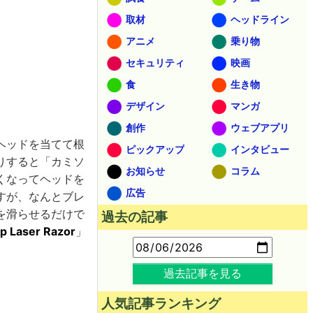
取材
ヘッドライン
アニメ
乗り物
セキュリティ
映画
食
生き物
デザイン
マンガ
創作
ウェブアプリ
ヘッドを当てて根
ピックアップ
インタビュー
りすると「カミソ
お知らせ
コラム
くなってヘッドを
広告
すが、なんとブレ
を滑らせるだけで
過去の記事
p Laser Razor
」
過去記事を見る
人気記事ランキング