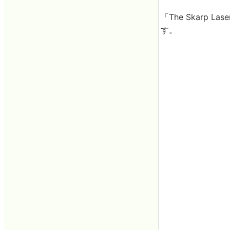
「The Skarp
す。