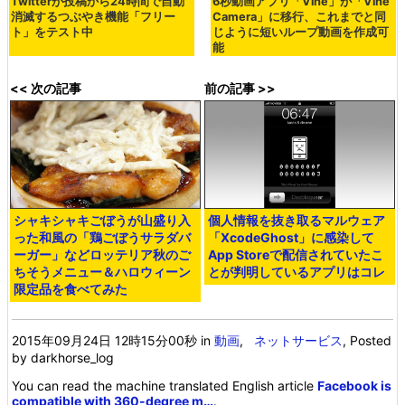
Twitterが投稿から24時間で自動
6秒動画アプリ「Vine」が「Vine
消滅するつぶやき機能「フリー
Camera」に移行、これまでと同
ト」をテスト中
じように短いループ動画を作成可
能
<< 次の記事
前の記事 >>
シャキシャキごぼうが山盛り入
個人情報を抜き取るマルウェア
った和風の「鶏ごぼうサラダバ
「XcodeGhost」に感染して
ーガー」などロッテリア秋のご
App Storeで配信されていたこ
ちそうメニュー＆ハロウィーン
とが判明しているアプリはコレ
限定品を食べてみた
2015年09月24日 12時15分00秒
in
動画
,
ネットサービス
, Posted
by darkhorse_log
You can read the machine translated English article
Facebook is
compatible with 360-degree m…
.