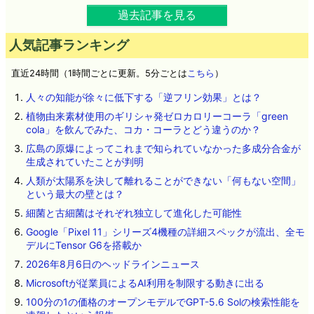
過去記事を見る
人気記事ランキング
直近24時間（1時間ごとに更新。5分ごとは
こちら
）
人々の知能が徐々に低下する「逆フリン効果」とは？
植物由来素材使用のギリシャ発ゼロカロリーコーラ「green
cola」を飲んでみた、コカ・コーラとどう違うのか？
広島の原爆によってこれまで知られていなかった多成分合金が
生成されていたことが判明
人類が太陽系を決して離れることができない「何もない空間」
という最大の壁とは？
細菌と古細菌はそれぞれ独立して進化した可能性
Google「Pixel 11」シリーズ4機種の詳細スペックが流出、全モ
デルにTensor G6を搭載か
2026年8月6日のヘッドラインニュース
Microsoftが従業員によるAI利用を制限する動きに出る
100分の1の価格のオープンモデルでGPT-5.6 Solの検索性能を