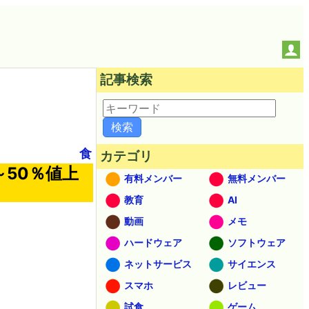
記事検索
食
カテゴリ
50％値上
有料メンバー
無料メンバー
教育
AI
動画
メモ
ハードウェア
ソフトウェア
ネットサービス
サイエンス
スマホ
レビュー
試食
ゲーム