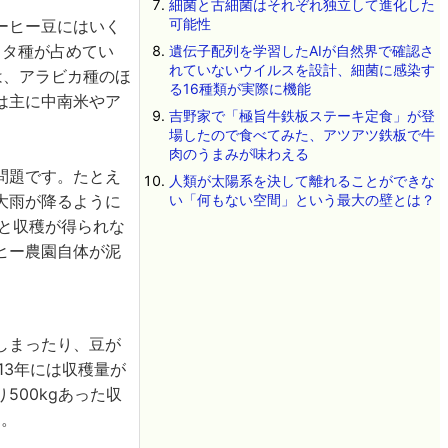
細菌と古細菌はそれぞれ独立して進化した
可能性
コーヒー豆にはいく
スタ種が占めてい
遺伝子配列を学習したAIが自然界で確認さ
れていないウイルスを設計、細菌に感染す
は、アラビカ種のほ
る16種類が実際に機能
は主に中南米やア
吉野家で「極旨牛鉄板ステーキ定食」が登
場したので食べてみた、アツアツ鉄板で牛
肉のうまみが味わえる
問題です。たとえ
人類が太陽系を決して離れることができな
大雨が降るように
い「何もない空間」という最大の壁とは？
と収穫が得られな
ヒー農園自体が泥
しまったり、豆が
13年には収穫量が
500kgあった収
す。