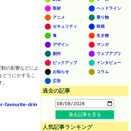
取材
ヘッドライン
アニメ
乗り物
セキュリティ
映画
食
生き物
デザイン
マンガ
創作
ウェブアプリ
ピックアップ
インタビュー
変動の影響などによ
お知らせ
コラム
をどうにかするこ
広告
す。
過去の記事
r-favourite-drin
過去記事を見る
人気記事ランキング