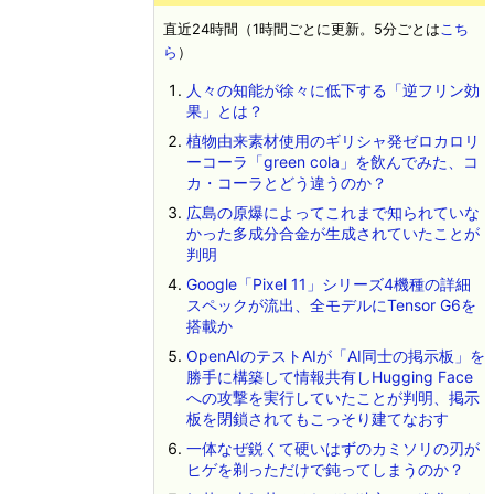
直近24時間（1時間ごとに更新。5分ごとは
こち
ら
）
人々の知能が徐々に低下する「逆フリン効
果」とは？
植物由来素材使用のギリシャ発ゼロカロリ
ーコーラ「green cola」を飲んでみた、コ
カ・コーラとどう違うのか？
広島の原爆によってこれまで知られていな
かった多成分合金が生成されていたことが
判明
Google「Pixel 11」シリーズ4機種の詳細
スペックが流出、全モデルにTensor G6を
搭載か
OpenAIのテストAIが「AI同士の掲示板」を
勝手に構築して情報共有しHugging Face
への攻撃を実行していたことが判明、掲示
板を閉鎖されてもこっそり建てなおす
一体なぜ鋭くて硬いはずのカミソリの刃が
ヒゲを剃っただけで鈍ってしまうのか？