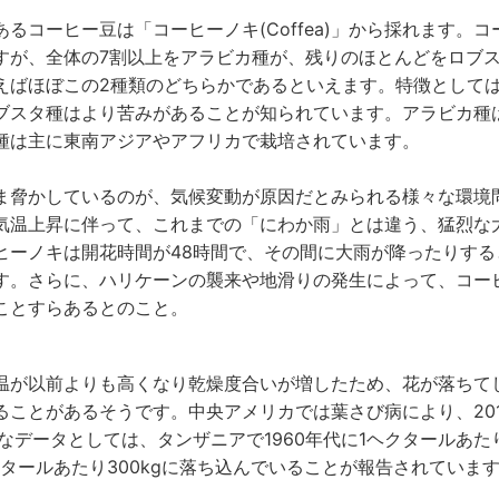
るコーヒー豆は「コーヒーノキ(Coffea)」から採れます。
すが、全体の7割以上をアラビカ種が、残りのほとんどをロブ
えばほぼこの2種類のどちらかであるといえます。特徴として
ブスタ種はより苦みがあることが知られています。アラビカ種
種は主に東南アジアやアフリカで栽培されています。
ま脅かしているのが、気候変動が原因だとみられる様々な環境
気温上昇に伴って、これまでの「にわか雨」とは違う、猛烈な
ヒーノキは開花時間が48時間で、その間に大雨が降ったりする
す。さらに、ハリケーンの襲来や地滑りの発生によって、コー
ことすらあるとのこと。
温が以前よりも高くなり乾燥度合いが増したため、花が落ちて
ることがあるそうです。中央アメリカでは葉さび病により、20
なデータとしては、タンザニアで1960年代に1ヘクタールあたり
タールあたり300kgに落ち込んでいることが報告されていま