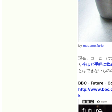
by
madame.furie
現在、コーヒーは
り
今ほど手軽に飲
とはできないもの
BBC - Future - Co
http://www.bbc.
k