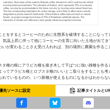
ことをするとコーヒーのために生態系を破壊することになって
h氏は、気温上昇に伴って他にコーヒーの生育に向いた土地が出て
わいが変わることさえ受け入れれば、別の場所に農園を作るこ
スタ種の根にアラビカ種を接ぎ木して干ばつに強い雑種を作る
よってアラビカ種とロブスタ種のいいとこ取りをすることも考
られているものの、いつ新種が使えるものになるかはわからな
優先ソースに設定
記事タイトルとU