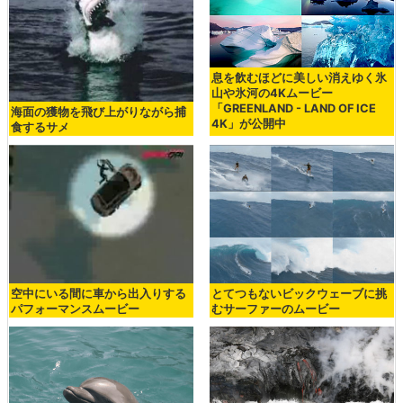
息を飲むほどに美しい消えゆく氷
山や氷河の4Kムービー
「GREENLAND - LAND OF ICE
海面の獲物を飛び上がりながら捕
4K」が公開中
食するサメ
空中にいる間に車から出入りする
とてつもないビックウェーブに挑
パフォーマンスムービー
むサーファーのムービー