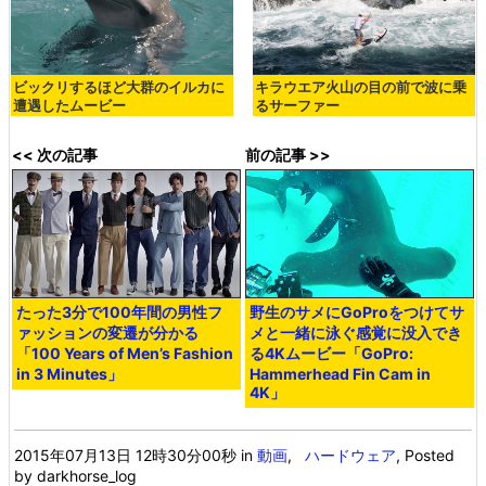
ビックリするほど大群のイルカに
キラウエア火山の目の前で波に乗
遭遇したムービー
るサーファー
<< 次の記事
前の記事 >>
たった3分で100年間の男性フ
野生のサメにGoProをつけてサ
ァッションの変遷が分かる
メと一緒に泳ぐ感覚に没入でき
「100 Years of Men’s Fashion
る4Kムービー「GoPro:
in 3 Minutes」
Hammerhead Fin Cam in
4K」
2015年07月13日 12時30分00秒
in
動画
,
ハードウェア
, Posted
by darkhorse_log