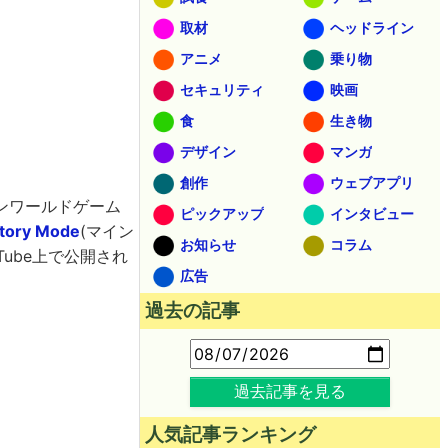
取材
ヘッドライン
アニメ
乗り物
セキュリティ
映画
食
生き物
デザイン
マンガ
創作
ウェブアプリ
ンワールドゲーム
ピックアップ
インタビュー
tory Mode
(マイン
お知らせ
コラム
ube上で公開され
広告
過去の記事
過去記事を見る
人気記事ランキング