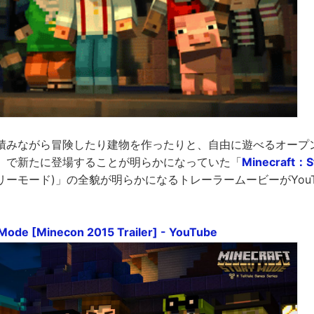
積みながら冒険したり建物を作ったりと、自由に遊べるオープ
」で新たに登場することが明らかになっていた「
Minecraft：S
ーモード)」の全貌が明らかになるトレーラームービーがYouT
 Mode [Minecon 2015 Trailer] - YouTube