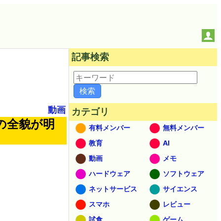
記事検索
動画
カテゴリ
の全貌が明
有料メンバー
無料メンバー
教育
AI
動画
メモ
ハードウェア
ソフトウェア
ネットサービス
サイエンス
スマホ
レビュー
試食
ゲーム