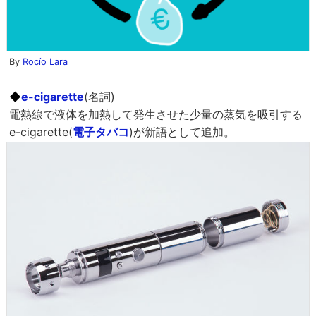
By
Rocío Lara
◆
e-cigarette
(名詞)
電熱線で液体を加熱して発生させた少量の蒸気を吸引する
e-cigarette(
電子タバコ
)が新語として追加。