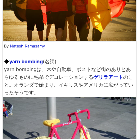
By
Natesh Ramasamy
◆
yarn bombing
(名詞)
yarn bombingは、木や自動車、ポストなど街のありとあ
らゆるものに毛糸でデコレーションする
ゲリラアート
のこ
と。オランダで始まり、イギリスやアメリカに広がってい
ったそうです。