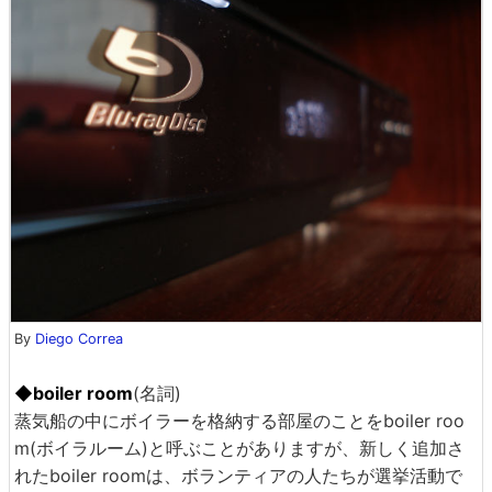
By
Diego Correa
◆boiler room
(名詞)
蒸気船の中にボイラーを格納する部屋のことをboiler roo
m(ボイラルーム)と呼ぶことがありますが、新しく追加さ
れたboiler roomは、ボランティアの人たちが選挙活動で