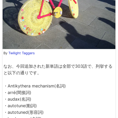
By
Twilight Taggers
なお、今回追加された新単語は全部で303語で、列挙する
と以下の通りです。
・Antikythera mechanism(名詞)
・arré(間接詞)
・audax(名詞)
・autotune(動詞)
・autotuned(形容詞)