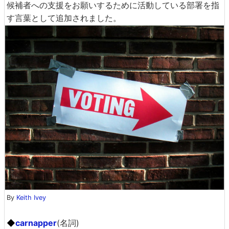
候補者への支援をお願いするために活動している部署を指
す言葉として追加されました。
By
Keith Ivey
◆
carnapper
(名詞)