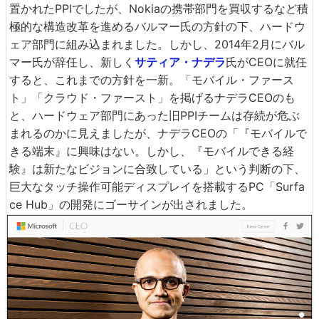
置かれたPPIでしたが、Nokiaの携帯部門を買収するなど積
極的な構造改革を進めるバルマー氏の方針の下、ハードウ
ェア部門に組み込まれました。しかし、2014年2月にバル
マー氏が辞任し、新しく
サティア・ナデラ
氏がCEOに就任
すると、これまでの方針を一新。「モバイル・ファース
ト」「クラウド・ファースト」を掲げるナデラCEOのも
と、ハードウェア部門にあった旧PPIチームは存続が危ぶ
まれるのかに見えましたが、ナデラCEOの「『モバイルで
きる端末』に興味はない。しかし、『モバイルできる経
験』は新たなビジョンに合致している」という判断の下、
巨大なタッチ操作可能ディスプレイを搭載するPC「Surfa
ce Hub」の開発にゴーサインが出されました。