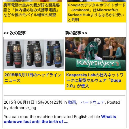
携帯電話の生みの親が語る開発秘
Googleのデジタルホワイトボード
話と「体内埋め込み式携帯電話」
「Jamboard」はMicrosoftの
など今後のモバイル端末の展望
Surface Hubよりもはるかに安い
と判明
<< 次の記事
前の記事 >>
2015年6月11日のヘッドライン
Kaspersky Labの社内ネットワ
ニュース
ークに新型マルウェア「Duqu
2.0」が侵入
2015年06月11日 15時00分23秒
in
動画
,
ハードウェア
, Posted
by darkhorse_log
You can read the machine translated English article
What is
unknown fact until the birth of …
.