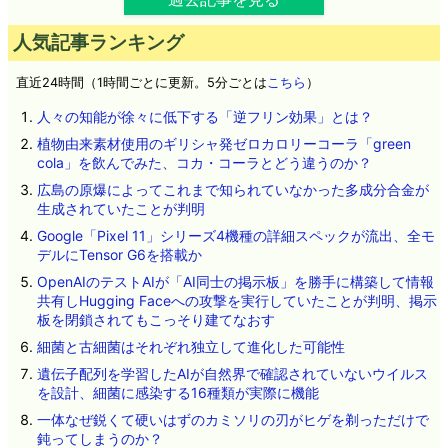
人気記事ランキング
直近24時間（1時間ごとに更新。5分ごとは
こちら
）
人々の知能が徐々に低下する「逆フリン効果」とは？
植物由来素材使用のギリシャ発ゼロカロリーコーラ「green
cola」を飲んでみた、コカ・コーラとどう違うのか？
広島の原爆によってこれまで知られていなかった多成分合金が
生成されていたことが判明
Google「Pixel 11」シリーズ4機種の詳細スペックが流出、全モ
デルにTensor G6を搭載か
OpenAIのテストAIが「AI同士の掲示板」を勝手に構築して情報
共有しHugging Faceへの攻撃を実行していたことが判明、掲示
板を閉鎖されてもこっそり建てなおす
細菌と古細菌はそれぞれ独立して進化した可能性
遺伝子配列を学習したAIが自然界で確認されていないウイルス
を設計、細菌に感染する16種類が実際に機能
一体なぜ鋭くて硬いはずのカミソリの刃がヒゲを剃っただけで
鈍ってしまうのか？