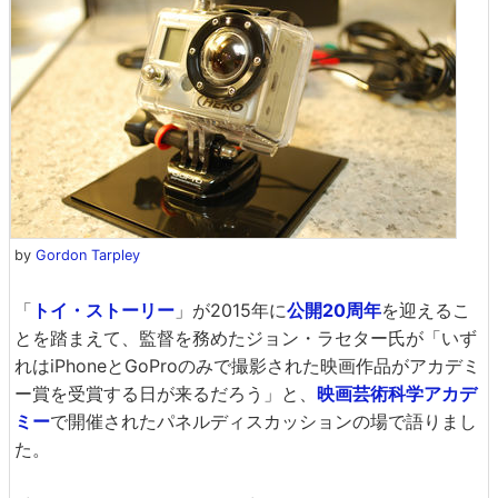
by
Gordon Tarpley
「
トイ・ストーリー
」が2015年に
公開20周年
を迎えるこ
とを踏まえて、監督を務めたジョン・ラセター氏が「いず
れはiPhoneとGoProのみで撮影された映画作品がアカデミ
ー賞を受賞する日が来るだろう」と、
映画芸術科学アカデ
ミー
で開催されたパネルディスカッションの場で語りまし
た。