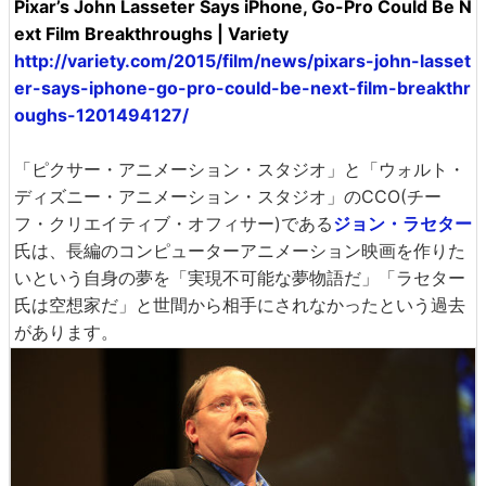
Pixar’s John Lasseter Says iPhone, Go-Pro Could Be N
ext Film Breakthroughs | Variety
http://variety.com/2015/film/news/pixars-john-lasset
er-says-iphone-go-pro-could-be-next-film-breakthr
oughs-1201494127/
「ピクサー・アニメーション・スタジオ」と「ウォルト・
ディズニー・アニメーション・スタジオ」のCCO(チー
フ・クリエイティブ・オフィサー)である
ジョン・ラセター
氏は、長編のコンピューターアニメーション映画を作りた
いという自身の夢を「実現不可能な夢物語だ」「ラセター
氏は空想家だ」と世間から相手にされなかったという過去
があります。