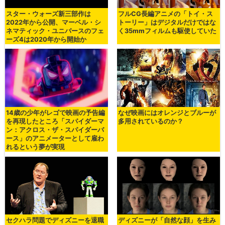
スター・ウォーズ新三部作は
フルCG長編アニメの「トイ・ス
2022年から公開、マーベル・シ
トーリー」はデジタルだけではな
ネマティック・ユニバースのフェ
く35mmフィルムも駆使していた
ーズ4は2020年から開始か
14歳の少年がレゴで映画の予告編
なぜ映画にはオレンジとブルーが
を再現したところ「スパイダーマ
多用されているのか？
ン：アクロス・ザ・スパイダーバ
ース」のアニメーターとして雇わ
れるという夢が実現
セクハラ問題でディズニーを退職
ディズニーが「自然な顔」を生み