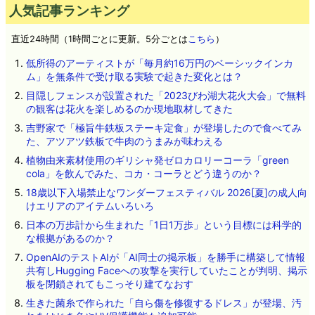
人気記事ランキング
直近24時間（1時間ごとに更新。5分ごとは
こちら
）
低所得のアーティストが「毎月約16万円のベーシックインカ
ム」を無条件で受け取る実験で起きた変化とは？
目隠しフェンスが設置された「2023びわ湖大花火大会」で無料
の観客は花火を楽しめるのか現地取材してきた
吉野家で「極旨牛鉄板ステーキ定食」が登場したので食べてみ
た、アツアツ鉄板で牛肉のうまみが味わえる
植物由来素材使用のギリシャ発ゼロカロリーコーラ「green
cola」を飲んでみた、コカ・コーラとどう違うのか？
18歳以下入場禁止なワンダーフェスティバル 2026[夏]の成人向
けエリアのアイテムいろいろ
日本の万歩計から生まれた「1日1万歩」という目標には科学的
な根拠があるのか？
OpenAIのテストAIが「AI同士の掲示板」を勝手に構築して情報
共有しHugging Faceへの攻撃を実行していたことが判明、掲示
板を閉鎖されてもこっそり建てなおす
生きた菌糸で作られた「自ら傷を修復するドレス」が登場、汚