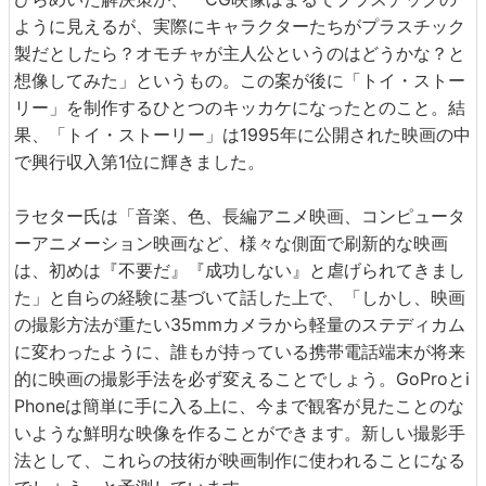
ように見えるが、実際にキャラクターたちがプラスチック
製だとしたら？オモチャが主人公というのはどうかな？と
想像してみた」というもの。この案が後に「トイ・ストー
リー」を制作するひとつのキッカケになったとのこと。結
果、「トイ・ストーリー」は1995年に公開された映画の中
で興行収入第1位に輝きました。
ラセター氏は「音楽、色、長編アニメ映画、コンピュータ
ーアニメーション映画など、様々な側面で刷新的な映画
は、初めは『不要だ』『成功しない』と虐げられてきまし
た」と自らの経験に基づいて話した上で、「しかし、映画
の撮影方法が重たい35mmカメラから軽量のステディカム
に変わったように、誰もが持っている携帯電話端末が将来
的に映画の撮影手法を必ず変えることでしょう。GoProとi
Phoneは簡単に手に入る上に、今まで観客が見たことのな
いような鮮明な映像を作ることができます。新しい撮影手
法として、これらの技術が映画制作に使われることになる