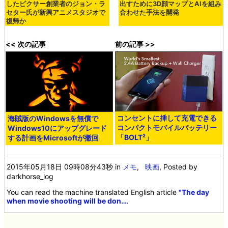
したピクサー創業者のジョン・ラ
出すために3D顔マップとAIを組み
セター氏が新興アニメスタジオで
合わせた手法を開発
復帰か
<< 次の記事
前の記事 >>
コンセントに挿して充電できる
海賊版のWindowsを無償で
コンパクトモバイルバッテリー
Windows10にアップグレード
「BOLT²」
する計画をMicrosoftが撤回
2015年05月18日 09時08分43秒
in
メモ
,
映画
, Posted by
darkhorse_log
You can read the machine translated English article
"The day
when movie shooting will be don…
.