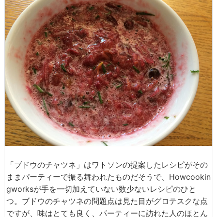
「ブドウのチャツネ」はワトソンの提案したレシピがその
ままパーティーで振る舞われたものだそうで、Howcookin
gworksが手を一切加えていない数少ないレシピのひと
つ。ブドウのチャツネの問題点は見た目がグロテスクな点
ですが、味はとても良く、パーティーに訪れた人のほとん