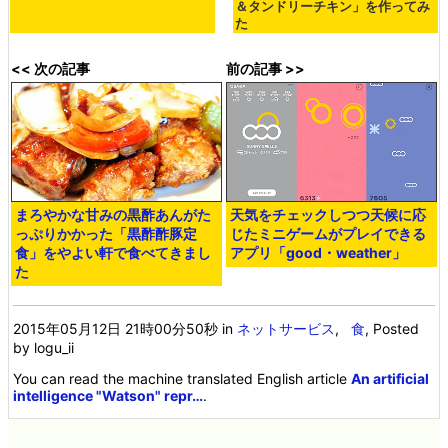
＆タンドリーチキン」を作ってみ
た
<< 次の記事
前の記事 >>
まろやかな甘みの黒酢あんがた
天気をチェックしつつ天候に応
っぷりかかった「黒酢酢豚定
じたミニゲームがプレイできる
食」をやよい軒で食べてきまし
アプリ「good・weather」
た
2015年05月12日 21時00分50秒
in
ネットサービス
,
食
, Posted
by logu_ii
You can read the machine translated English article
An artificial
intelligence "Watson" repr…
.