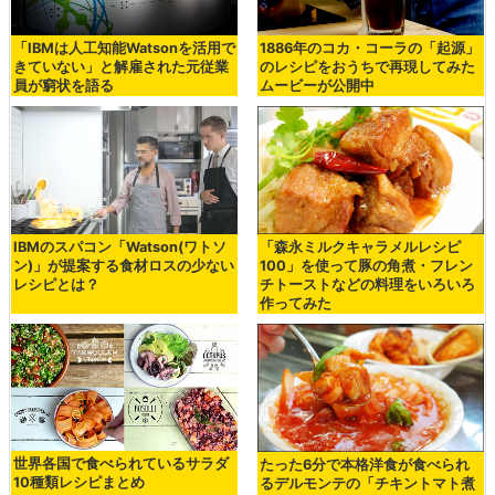
「IBMは人工知能Watsonを活用で
1886年のコカ・コーラの「起源」
きていない」と解雇された元従業
のレシピをおうちで再現してみた
員が窮状を語る
ムービーが公開中
IBMのスパコン「Watson(ワトソ
「森永ミルクキャラメルレシピ
ン)」が提案する食材ロスの少ない
100」を使って豚の角煮・フレン
レシピとは？
チトーストなどの料理をいろいろ
作ってみた
世界各国で食べられているサラダ
たった6分で本格洋食が食べられ
10種類レシピまとめ
るデルモンテの「チキントマト煮