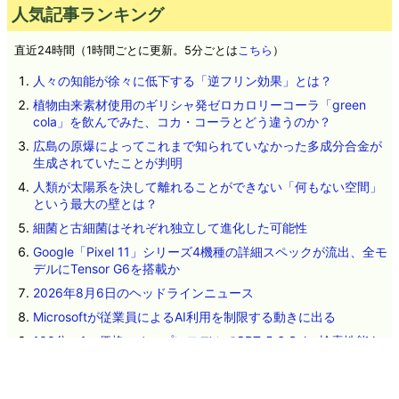
人気記事ランキング
直近24時間（1時間ごとに更新。5分ごとは
こちら
）
人々の知能が徐々に低下する「逆フリン効果」とは？
植物由来素材使用のギリシャ発ゼロカロリーコーラ「green
cola」を飲んでみた、コカ・コーラとどう違うのか？
広島の原爆によってこれまで知られていなかった多成分合金が
生成されていたことが判明
人類が太陽系を決して離れることができない「何もない空間」
という最大の壁とは？
細菌と古細菌はそれぞれ独立して進化した可能性
Google「Pixel 11」シリーズ4機種の詳細スペックが流出、全モ
デルにTensor G6を搭載か
2026年8月6日のヘッドラインニュース
Microsoftが従業員によるAI利用を制限する動きに出る
100分の1の価格のオープンモデルでGPT-5.6 Solの検索性能を
凌駕したという報告
Googleがオフライン翻訳デバイス「Gemma Translator」を発
表、Gemma 4 E2B搭載でローカル翻訳可能