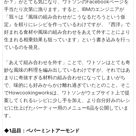
か？」がとても気になり、ワトソンのFacebookページを
手当たり次第に漁ります。すると、IBMのエンジニアが
「我々は『風味の組み合わせがこうなるだろうという仮
定』を頼りにレシピを作っているわけですが、『西洋』で
好まれる食材や風味の組み合わせをあえて外すことにより
生まれる相乗効果も狙っています」という書き込みを行っ
ているのを発見。
「あえて組み合わせを外す」ことで、ワトソンはとても奇
妙な風味の料理を編み出しているわけですが、それではあ
まりに奇抜すぎる材料の組み合わせになってしまいがち
で、味的にも好みからかけ離れ過ぎていたとのこと。そこ
でHowcookingworksは、ワトソンがウェブサイト上で提
案してくれるレシピに少し手を加え、より自分好みのレシ
ピに仕上げたパーティー用のメニュー6品を公開していま
す。
◆1品目：ペパーミントアーモンド