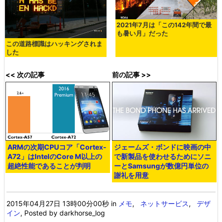
2021年7月は「この142年間で最
も暑い月」だった
この道路標識はハッキングされま
した
<< 次の記事
前の記事 >>
ARMの次期CPUコア「Cortex-
ジェームズ・ボンドに映画の中
A72」はIntelのCore M以上の
で新製品を使わせるためにソニ
超絶性能であることが判明
ーとSamsungが数億円単位の
謝礼を用意
2015年04月27日 13時00分00秒
in
メモ
,
ネットサービス
,
デザ
イン
, Posted by darkhorse_log