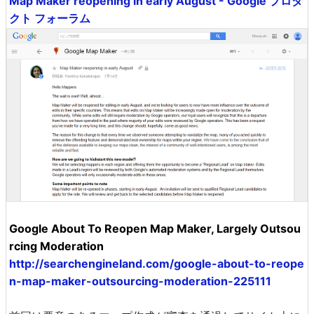
Map Maker reopening in early August - Google プロダ
クト フォーラム
Google About To Reopen Map Maker, Largely Outsou
rcing Moderation
http://searchengineland.com/google-about-to-reope
n-map-maker-outsourcing-moderation-225111