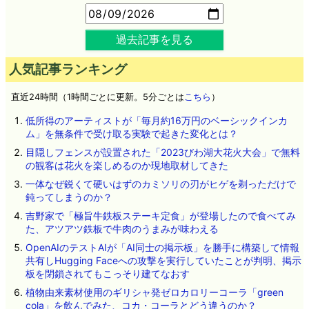
過去記事を見る
人気記事ランキング
直近24時間（1時間ごとに更新。5分ごとは
こちら
）
低所得のアーティストが「毎月約16万円のベーシックインカ
ム」を無条件で受け取る実験で起きた変化とは？
目隠しフェンスが設置された「2023びわ湖大花火大会」で無料
の観客は花火を楽しめるのか現地取材してきた
一体なぜ鋭くて硬いはずのカミソリの刃がヒゲを剃っただけで
鈍ってしまうのか？
吉野家で「極旨牛鉄板ステーキ定食」が登場したので食べてみ
た、アツアツ鉄板で牛肉のうまみが味わえる
OpenAIのテストAIが「AI同士の掲示板」を勝手に構築して情報
共有しHugging Faceへの攻撃を実行していたことが判明、掲示
板を閉鎖されてもこっそり建てなおす
植物由来素材使用のギリシャ発ゼロカロリーコーラ「green
cola」を飲んでみた、コカ・コーラとどう違うのか？