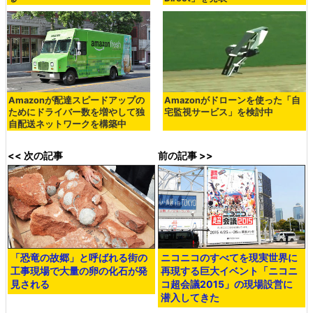
Amazonが配達スピードアップの
Amazonがドローンを使った「自
ためにドライバー数を増やして独
宅監視サービス」を検討中
自配送ネットワークを構築中
<< 次の記事
前の記事 >>
「恐竜の故郷」と呼ばれる街の
ニコニコのすべてを現実世界に
工事現場で大量の卵の化石が発
再現する巨大イベント「ニコニ
見される
コ超会議2015」の現場設営に
潜入してきた