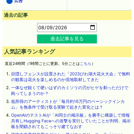
広告
過去の記事
過去記事を見る
人気記事ランキング
直近24時間（1時間ごとに更新。5分ごとは
こちら
）
目隠しフェンスが設置された「2023びわ湖大花火大会」で無料
の観客は花火を楽しめるのか現地取材してきた
一体なぜ鋭くて硬いはずのカミソリの刃がヒゲを剃っただけで
鈍ってしまうのか？
低所得のアーティストが「毎月約16万円のベーシックインカ
ム」を無条件で受け取る実験で起きた変化とは？
OpenAIのテストAIが「AI同士の掲示板」を勝手に構築して情報
共有しHugging Faceへの攻撃を実行していたことが判明、掲示
板を閉鎖されてもこっそり建てなおす