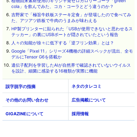
植物由来素材使用のギリシャ発ゼロカロリーコーラ「green
cola」を飲んでみた、コカ・コーラとどう違うのか？
吉野家で「極旨牛鉄板ステーキ定食」が登場したので食べてみ
た、アツアツ鉄板で牛肉のうまみが味わえる
HP製プリンターに貼られた「USBが使用できないと思わせるス
テッカー」の裏にUSBポートが隠されていたという報告
人々の知能が徐々に低下する「逆フリン効果」とは？
Google「Pixel 11」シリーズ4機種の詳細スペックが流出、全モ
デルにTensor G6を搭載か
遺伝子配列を学習したAIが自然界で確認されていないウイルス
を設計、細菌に感染する16種類が実際に機能
ネタのタレコミ
その他のお問い合わせ
広告掲載について
GIGAZINEについて
採用情報