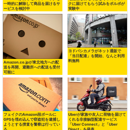
一時的に解除して商品を届けるサ
クに届けてもらう試みをボルボが
ービスを検討中
実験中
ヨドバシカメラがネット通販で
「当日配達」を開始、なんと利用
料無料
Amazon.co.jpが東北地方への配
送を再開、避難所への配送も受付
可能に
フェイクのAmazon段ボールに
Uberが家族や友人に荷物を届けて
GPSを埋め込んで窃盗犯を逮捕し
くれる非接触型配達サービス
ようとする捜査を警察は行ってい
「Uber Connect」と「Uber
る
Direct」を発表