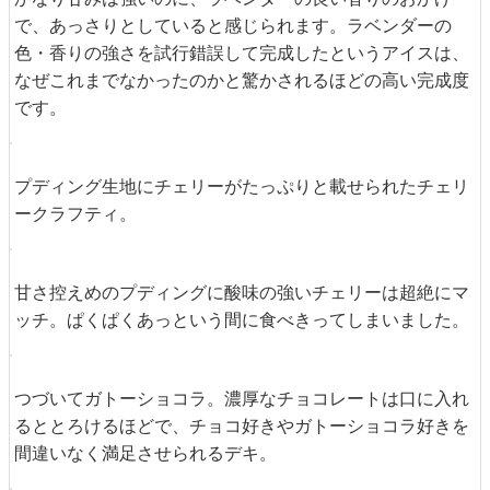
「キュヴェ・プリュネル・ロゼ」(グラス税込410円、デキ
ャンタ税込1598円、ボトル税込2354円)は、プロヴァンス
地方モール山麓ピニャン村のワイナリー「ドメー・ドゥ・
ラ・クレッソニエール」のロゼワイン。口当たりが非常に
柔らかく、牛肉料理や魚料理のいずれにも合うワインとな