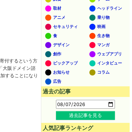
取材
ヘッドライン
アニメ
乗り物
セキュリティ
映画
食
生き物
デザイン
マンガ
創作
ウェブアプリ
分を寄付するという方
ピックアップ
インタビュー
「大阪ドメイン諮
お知らせ
コラム
NEも参加することになり
広告
過去の記事
過去記事を見る
人気記事ランキング