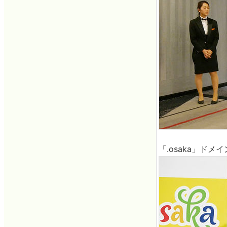
「.osaka」ド