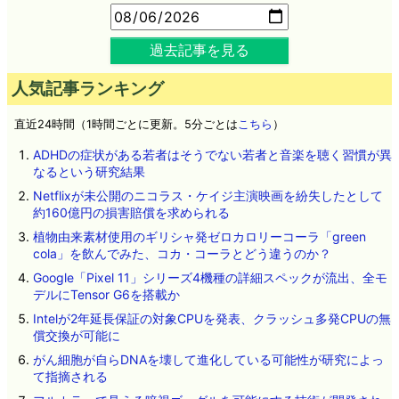
過去記事を見る
人気記事ランキング
直近24時間（1時間ごとに更新。5分ごとは
こちら
）
ADHDの症状がある若者はそうでない若者と音楽を聴く習慣が異
なるという研究結果
Netflixが未公開のニコラス・ケイジ主演映画を紛失したとして
約160億円の損害賠償を求められる
植物由来素材使用のギリシャ発ゼロカロリーコーラ「green
cola」を飲んでみた、コカ・コーラとどう違うのか？
Google「Pixel 11」シリーズ4機種の詳細スペックが流出、全モ
デルにTensor G6を搭載か
Intelが2年延長保証の対象CPUを発表、クラッシュ多発CPUの無
償交換が可能に
がん細胞が自らDNAを壊して進化している可能性が研究によっ
て指摘される