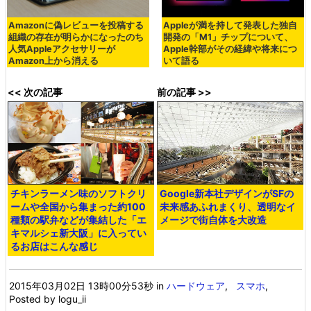
Amazonに偽レビューを投稿する
Appleが満を持して発表した独自
組織の存在が明らかになったのち
開発の「M1」チップについて、
人気Appleアクセサリーが
Apple幹部がその経緯や将来につ
Amazon上から消える
いて語る
<< 次の記事
前の記事 >>
チキンラーメン味のソフトクリ
Google新本社デザインがSFの
ームや全国から集まった約100
未来感あふれまくり、透明なイ
種類の駅弁などが集結した「エ
メージで街自体を大改造
キマルシェ新大阪」に入ってい
るお店はこんな感じ
2015年03月02日 13時00分53秒
in
ハードウェア
,
スマホ
,
Posted by logu_ii