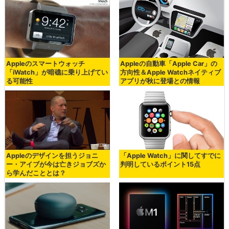
Appleのスマートウォッチ
Appleの自動車「Apple Car」の
「iWatch」が暗礁に乗り上げてい
方向性＆Apple Watchネイティブ
る可能性
アプリが秋に登場との情報
Appleのデザインを担うジョニ
「Apple Watch」に関してすでに
ー・アイブが今は亡きジョブズか
判明しているポイント15点
ら学んだこととは？