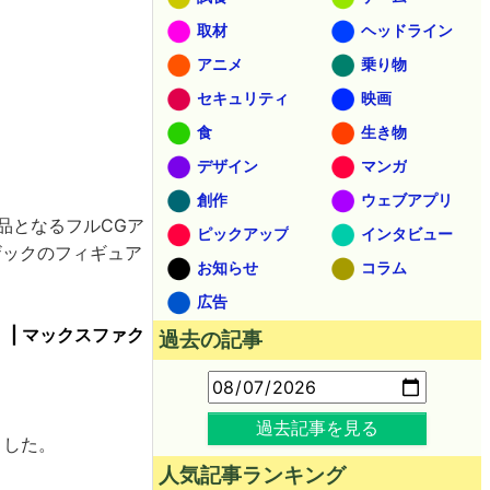
取材
ヘッドライン
アニメ
乗り物
セキュリティ
映画
食
生き物
デザイン
マンガ
創作
ウェブアプリ
品となるフルCGア
ピックアップ
インタビュー
ザックのフィギュア
お知らせ
コラム
広告
［冬］| マックスファク
過去の記事
過去記事を見る
ました。
人気記事ランキング