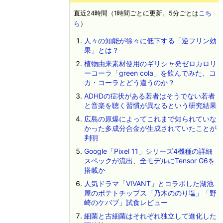
直近24時間（1時間ごとに更新。5分ごとは
こち
ら
）
人々の知能が徐々に低下する「逆フリン効
果」とは？
植物由来素材使用のギリシャ発ゼロカロリ
ーコーラ「green cola」を飲んでみた、コ
カ・コーラとどう違うのか？
ADHDの症状がある若者はそうでない若者
と音楽を聴く習慣が異なるという研究結果
広島の原爆によってこれまで知られていな
かった多成分合金が生成されていたことが
判明
Google「Pixel 11」シリーズ4機種の詳細
スペックが流出、全モデルにTensor G6を
搭載か
人気ドラマ「VIVANT」とコラボした湖池
屋のポテトチップス「乃木ののり塩」「野
崎のケバブ」試食レビュー
細菌と古細菌はそれぞれ独立して進化した