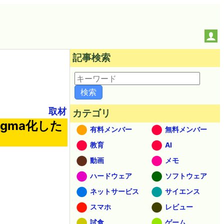
記事検索
取材
カテゴリ
gma化した
有料メンバー
無料メンバー
教育
AI
動画
メモ
ハードウェア
ソフトウェア
ネットサービス
サイエンス
スマホ
レビュー
試食
ゲーム