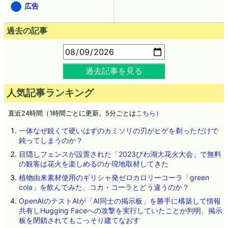
広告
過去の記事
過去記事を見る
人気記事ランキング
直近24時間（1時間ごとに更新。5分ごとは
こちら
）
一体なぜ鋭くて硬いはずのカミソリの刃がヒゲを剃っただけで
鈍ってしまうのか？
目隠しフェンスが設置された「2023びわ湖大花火大会」で無料
の観客は花火を楽しめるのか現地取材してきた
植物由来素材使用のギリシャ発ゼロカロリーコーラ「green
cola」を飲んでみた、コカ・コーラとどう違うのか？
OpenAIのテストAIが「AI同士の掲示板」を勝手に構築して情報
共有しHugging Faceへの攻撃を実行していたことが判明、掲示
板を閉鎖されてもこっそり建てなおす