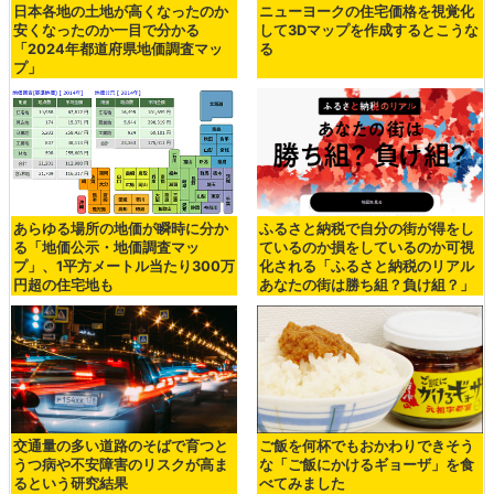
日本各地の土地が高くなったのか
ニューヨークの住宅価格を視覚化
安くなったのか一目で分かる
して3Dマップを作成するとこうな
「2024年都道府県地価調査マッ
る
プ」
あらゆる場所の地価が瞬時に分か
ふるさと納税で自分の街が得をし
る「地価公示・地価調査マッ
ているのか損をしているのか可視
プ」、1平方メートル当たり300万
化される「ふるさと納税のリアル
円超の住宅地も
あなたの街は勝ち組？負け組？」
交通量の多い道路のそばで育つと
ご飯を何杯でもおかわりできそう
うつ病や不安障害のリスクが高ま
な「ご飯にかけるギョーザ」を食
るという研究結果
べてみました