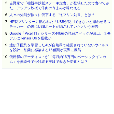
吉野家で「極旨牛鉄板ステーキ定食」が登場したので食べてみ
た、アツアツ鉄板で牛肉のうまみが味わえる
人々の知能が徐々に低下する「逆フリン効果」とは？
HP製プリンターに貼られた「USBが使用できないと思わせるス
テッカー」の裏にUSBポートが隠されていたという報告
Google「Pixel 11」シリーズ4機種の詳細スペックが流出、全モ
デルにTensor G6を搭載か
遺伝子配列を学習したAIが自然界で確認されていないウイルス
を設計、細菌に感染する16種類が実際に機能
低所得のアーティストが「毎月約16万円のベーシックインカ
ム」を無条件で受け取る実験で起きた変化とは？
ネタのタレコミ
その他のお問い合わせ
広告掲載について
GIGAZINEについて
採用情報