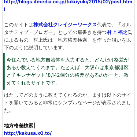
http://blogs.itmedia.co.jp/fukuyuki/2015/02/post.htm
l
このサイトは
株式会社クレイジーワークス
代表で、「オル
タナティブ・ブロガー」としての肩書きも持つ
村上 福之
氏
によるもの。村上氏は「地方格差検索」を作った狙いを以
下のように説明しています。
今住んでいる地方自治体を入力すると、どんだけ格差が
あるか教えてくれます。たとえば、大阪市は東京都港区
とチキンナゲット18,142個分の格差があるのかーと、教
えてくれるサイトです。
はたしてどのように教えてくれるのか、まずは以下のサイ
トを開いてみると非常にシンプルなページが表示されまし
た。
地方格差検索|
http://kakusa.x0.to/