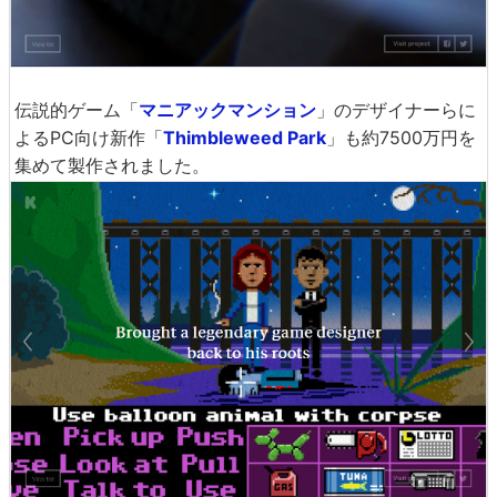
伝説的ゲーム「
マニアックマンション
」のデザイナーらに
よるPC向け新作「
Thimbleweed Park
」も約7500万円を
集めて製作されました。