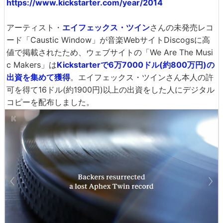
https://www.kickstarter.com/year/2014
アーティスト・
エイフェックス・ツイン
さんの未発売レコ
ード「Caustic Window」が音楽WebサイトDiscogsに高
値で掲載されたため、ウェブサイトの「We Are The Musi
c Makers」は
Kickstarterで6万7000ドル(約800万円)の
出資を集めて獲得
。エイフェックス・ツインさん本人の許
可を得て16ドル(約1900円)以上の出資をした人にデジタル
コピーを配布しました。