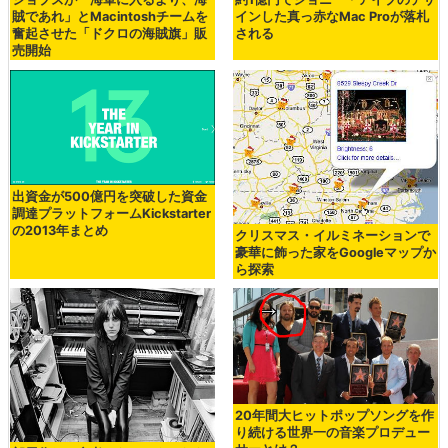
賊であれ」とMacintoshチームを
インした真っ赤なMac Proが落札
奮起させた「ドクロの海賊旗」販
される
売開始
出資金が500億円を突破した資金
調達プラットフォームKickstarter
の2013年まとめ
クリスマス・イルミネーションで
豪華に飾った家をGoogleマップか
ら探索
20年間大ヒットポップソングを作
り続ける世界一の音楽プロデュー