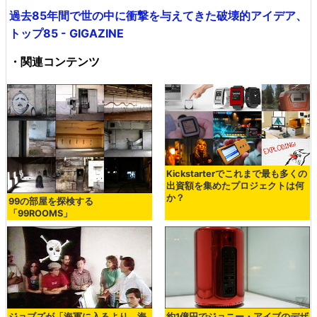
過去85年間で世の中に衝撃を与えてきた破壊的アイデア、
トップ85 - GIGAZINE
・関連コンテンツ
Kickstarterでこれまで最も多くの
出資額を集めたプロジェクトは何
か？
99の部屋を探検する
「99ROOMS」
ジョブズが「海軍に入るより、海
約1億円でジョニー・アイブのデザ