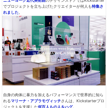
ニューヨーク近代美術館
のデザインストアではKickstarter
でプロジェクトを立ち上げたクリエイターが何人も
特集さ
れました
。
自身の肉体に暴力を加えるパフォーマンスで世界的に知ら
れる
マリーナ・アブラモヴィッチ
さんは、Kickstarterプロ
ジェクトを支援した
何百人もの人をハグ
。