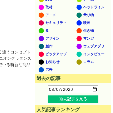
取材
ヘッドライン
アニメ
乗り物
セキュリティ
映画
食
生き物
デザイン
マンガ
創作
ウェブアプリ
く違うコンセプト
ピックアップ
インタビュー
ニオングラタンス
お知らせ
コラム
でいる斬新な商品
広告
過去の記事
過去記事を見る
人気記事ランキング