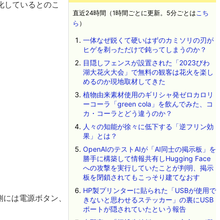
化しているとのこ
直近24時間（1時間ごとに更新。5分ごとは
こち
ら
）
一体なぜ鋭くて硬いはずのカミソリの刃が
ヒゲを剃っただけで鈍ってしまうのか？
目隠しフェンスが設置された「2023びわ
湖大花火大会」で無料の観客は花火を楽し
めるのか現地取材してきた
植物由来素材使用のギリシャ発ゼロカロリ
ーコーラ「green cola」を飲んでみた、コ
カ・コーラとどう違うのか？
人々の知能が徐々に低下する「逆フリン効
果」とは？
OpenAIのテストAIが「AI同士の掲示板」を
勝手に構築して情報共有しHugging Face
への攻撃を実行していたことが判明、掲示
板を閉鎖されてもこっそり建てなおす
HP製プリンターに貼られた「USBが使用で
側には電源ボタン、
きないと思わせるステッカー」の裏にUSB
ポートが隠されていたという報告