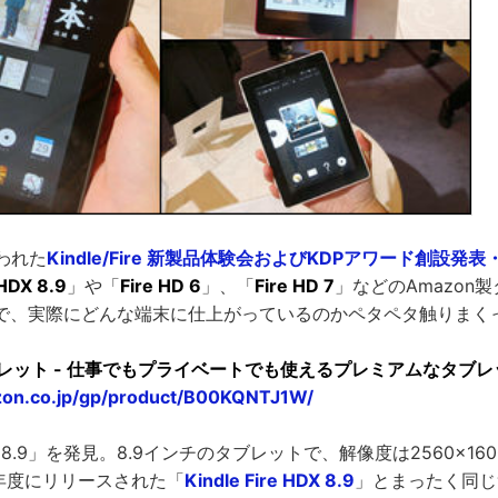
行われた
Kindle/Fire 新製品体験会およびKDPアワード創設発
 HDX 8.9
」や「
Fire HD 6
」、「
Fire HD 7
」などのAmazon
で、実際にどんな端末に仕上がっているのかペタペタ触りまく
.9タブレット - 仕事でもプライベートでも使えるプレミアムなタブ
zon.co.jp/gp/product/B00KQNTJ1W/
DX 8.9」を発見。8.9インチのタブレットで、解像度は2560×16
13年度にリリースされた「
Kindle Fire HDX 8.9
」とまったく同じ