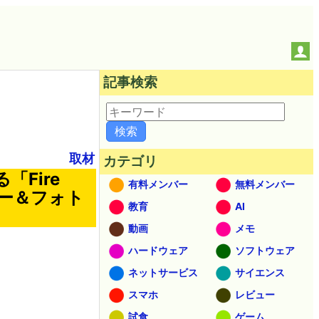
記事検索
取材
カテゴリ
Fire
有料メンバー
無料メンバー
ービー＆フォト
教育
AI
動画
メモ
ハードウェア
ソフトウェア
ネットサービス
サイエンス
スマホ
レビュー
試食
ゲーム