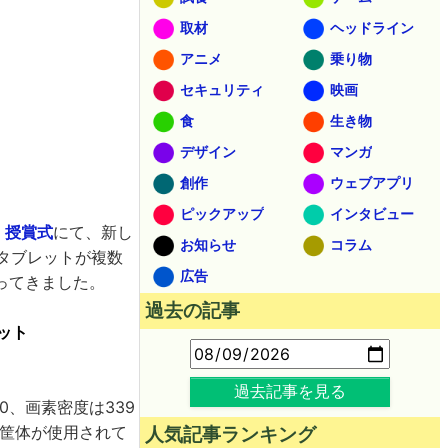
取材
ヘッドライン
アニメ
乗り物
セキュリティ
映画
食
生き物
デザイン
マンガ
創作
ウェブアプリ
ピックアップ
インタビュー
表・授賞式
にて、新し
お知らせ
コラム
製タブレットが複数
広告
ってきました。
過去の記事
レット
過去記事を見る
00、画素密度は339
筐体が使用されて
人気記事ランキング