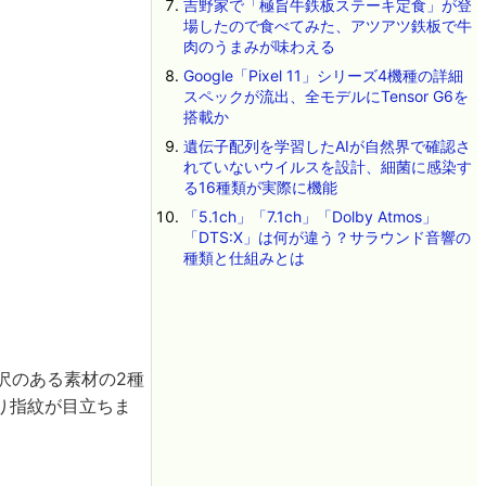
吉野家で「極旨牛鉄板ステーキ定食」が登
場したので食べてみた、アツアツ鉄板で牛
肉のうまみが味わえる
Google「Pixel 11」シリーズ4機種の詳細
スペックが流出、全モデルにTensor G6を
搭載か
遺伝子配列を学習したAIが自然界で確認さ
れていないウイルスを設計、細菌に感染す
る16種類が実際に機能
「5.1ch」「7.1ch」「Dolby Atmos」
「DTS:X」は何が違う？サラウンド音響の
種類と仕組みとは
沢のある素材の2種
り指紋が目立ちま