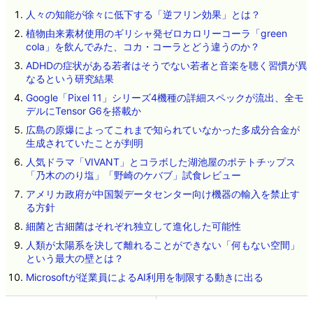
人々の知能が徐々に低下する「逆フリン効果」とは？
植物由来素材使用のギリシャ発ゼロカロリーコーラ「green
cola」を飲んでみた、コカ・コーラとどう違うのか？
ADHDの症状がある若者はそうでない若者と音楽を聴く習慣が異
なるという研究結果
Google「Pixel 11」シリーズ4機種の詳細スペックが流出、全モ
デルにTensor G6を搭載か
広島の原爆によってこれまで知られていなかった多成分合金が
生成されていたことが判明
人気ドラマ「VIVANT」とコラボした湖池屋のポテトチップス
「乃木ののり塩」「野崎のケバブ」試食レビュー
アメリカ政府が中国製データセンター向け機器の輸入を禁止す
る方針
細菌と古細菌はそれぞれ独立して進化した可能性
人類が太陽系を決して離れることができない「何もない空間」
という最大の壁とは？
Microsoftが従業員によるAI利用を制限する動きに出る
ネタのタレコミ