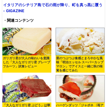
イタリアのシチリア島で石の雨が降り、町を真っ黒に覆う
- GIGAZINE
・関連コンテンツ
ガリガリ君が大人の味わいを意識
栗のつぶつぶ食感とまろやかな風
した「大人なガリガリ君 グレープ
味「明治エッセル スーパーカップ
フルーツ」試食レビュー
マロン」でアイスと一緒に秋の味
覚を感じてみた
「大人なガリガリ君 ぶどう」は華
ハーゲンダッツ「ジャポネ 〈苺ア