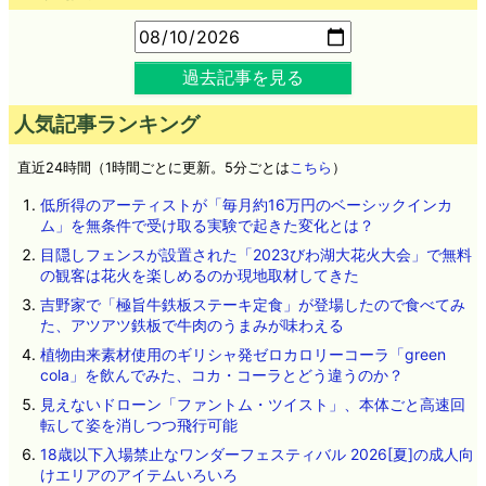
過去記事を見る
人気記事ランキング
直近24時間（1時間ごとに更新。5分ごとは
こちら
）
低所得のアーティストが「毎月約16万円のベーシックインカ
ム」を無条件で受け取る実験で起きた変化とは？
目隠しフェンスが設置された「2023びわ湖大花火大会」で無料
の観客は花火を楽しめるのか現地取材してきた
吉野家で「極旨牛鉄板ステーキ定食」が登場したので食べてみ
た、アツアツ鉄板で牛肉のうまみが味わえる
植物由来素材使用のギリシャ発ゼロカロリーコーラ「green
cola」を飲んでみた、コカ・コーラとどう違うのか？
見えないドローン「ファントム・ツイスト」、本体ごと高速回
転して姿を消しつつ飛行可能
18歳以下入場禁止なワンダーフェスティバル 2026[夏]の成人向
けエリアのアイテムいろいろ