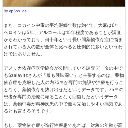
By
epSos .de
また、コカイン中毒の平均継続年数は約4年、大麻は6年、
ヘロインは5年、アルコールは15年程度であることが調査
からわかっており、何十年という長い間薬物依存症に悩ま
されている人の数が全体と比べると圧倒的に多いというわ
けではありません。
アメリカ依存症医学協会が公開している調査データの中で
もSzalavitzさんが「最も興味深い」と主張するのは、薬物
依存症を克服した人の内75％が専門の施設や治療を行うこ
となく、薬物依存を抜け出せたというデータです。75％の
患者が専門の治療に頼ることなく回復したというデータ
は、薬物中毒が精神疾患の中で最も完治しやすい病気であ
るとも言えるそうです。
もし、薬物依存症が進行性疾患であれば、対象の年齢が高