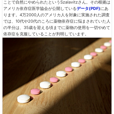
ことで自然にやめられたというSzalavitzさん。その根拠は
アメリカ依存症医学協会が公開している
データ(PDF)
にあ
ります。4万2000人のアメリカ人を対象に実施された調査
では、10代や20代のころに薬物依存症に悩まされていた人
の半分は、35歳を迎える頃までに薬物の使用を一切やめて
依存症を克服していることが判明しています。