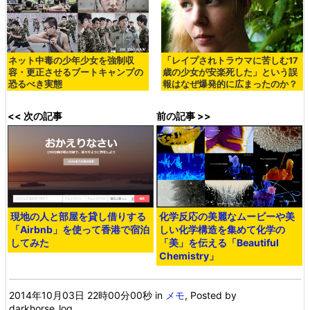
ネット中毒の少年少女を強制収
「レイプされトラウマに苦しむ17
容・更正させるブートキャンプの
歳の少女が安楽死した」という誤
恐るべき実態
報はなぜ爆発的に広まったのか？
<< 次の記事
前の記事 >>
現地の人と部屋を貸し借りする
化学反応の美麗なムービーや美
「Airbnb」を使って香港で宿泊
しい化学構造を集めて化学の
してみた
「美」を伝える「Beautiful
Chemistry」
2014年10月03日 22時00分00秒
in
メモ
, Posted by
darkhorse_log