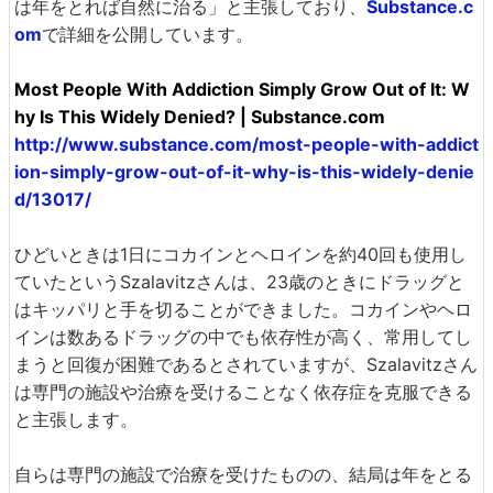
は年をとれば自然に治る」と主張しており、
Substance.c
om
で詳細を公開しています。
Most People With Addiction Simply Grow Out of It: W
hy Is This Widely Denied? | Substance.com
http://www.substance.com/most-people-with-addict
ion-simply-grow-out-of-it-why-is-this-widely-denie
d/13017/
ひどいときは1日にコカインとヘロインを約40回も使用し
ていたというSzalavitzさんは、23歳のときにドラッグと
はキッパリと手を切ることができました。コカインやヘロ
インは数あるドラッグの中でも依存性が高く、常用してし
まうと回復が困難であるとされていますが、Szalavitzさん
は専門の施設や治療を受けることなく依存症を克服できる
と主張します。
自らは専門の施設で治療を受けたものの、結局は年をとる