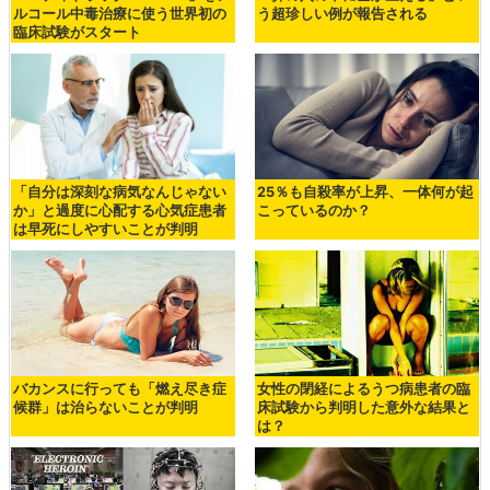
ルコール中毒治療に使う世界初の
う超珍しい例が報告される
臨床試験がスタート
「自分は深刻な病気なんじゃない
25％も自殺率が上昇、一体何が起
か」と過度に心配する心気症患者
こっているのか？
は早死にしやすいことが判明
バカンスに行っても「燃え尽き症
女性の閉経によるうつ病患者の臨
候群」は治らないことが判明
床試験から判明した意外な結果と
は？