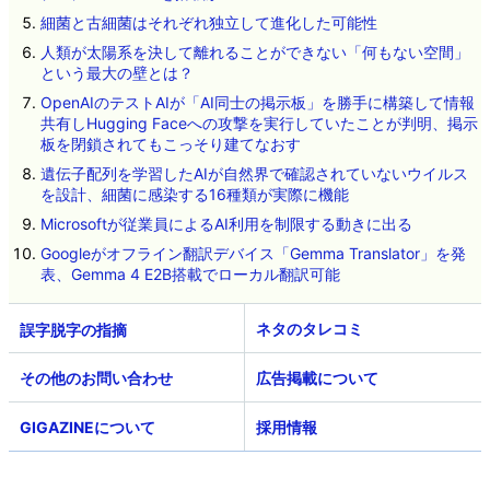
細菌と古細菌はそれぞれ独立して進化した可能性
人類が太陽系を決して離れることができない「何もない空間」
という最大の壁とは？
OpenAIのテストAIが「AI同士の掲示板」を勝手に構築して情報
共有しHugging Faceへの攻撃を実行していたことが判明、掲示
板を閉鎖されてもこっそり建てなおす
遺伝子配列を学習したAIが自然界で確認されていないウイルス
を設計、細菌に感染する16種類が実際に機能
Microsoftが従業員によるAI利用を制限する動きに出る
Googleがオフライン翻訳デバイス「Gemma Translator」を発
表、Gemma 4 E2B搭載でローカル翻訳可能
ネタのタレコミ
その他のお問い合わせ
広告掲載について
GIGAZINEについて
採用情報