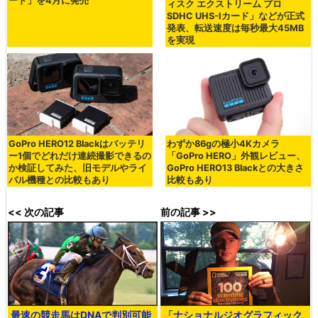
ード」を4月に発売
ィスク エクストリーム プロ
SDHC UHS-Iカード」などが正式
発表、転送速度は毎秒最大45MB
を実現
GoPro HERO12 Blackはバッテリ
わずか86gの極小4Kカメラ
ー1個でどれだけ連続撮影できるの
「GoPro HERO」外観レビュー、
か検証してみた、旧モデルやライ
GoPro HERO13 Blackとの大きさ
バル機種との比較もあり
比較もあり
<< 次の記事
前の記事 >>
最速の競走馬はDNAで判別可能
「ナショナルジオグラフィック