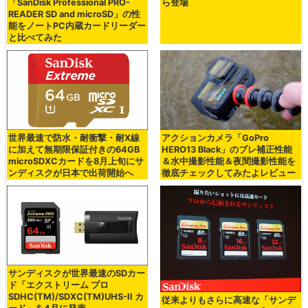
「SanDisk Professional PRO-
ら登場
READER SD and microSD」の性
能をノートPC内蔵カードリーダー
と比べてみた
世界最速で防水・耐衝撃・耐X線
アクションカメラ「GoPro
に加えて無期限保証付きの64GB
HERO13 Black」のブレ補正性能
microSDXCカードを8月上旬にサ
＆水中撮影性能＆夜間撮影性能を
ンディスクが日本で出荷開始へ
徹底チェックしてみたよレビュー
サンディスクが世界最速のSDカー
ド「エクストリーム プロ
SDHC(TM)/SDXC(TM)UHS-II カ
従来よりもさらに高速な「サンデ