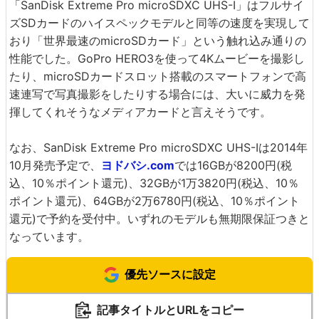
「SanDisk Extreme Pro microSDXC UHS-I」はフルサイ
ズSDカードのハイスペックモデルと同等の速度を実現して
おり「世界最速のmicroSDカード」という触れ込み通りの
性能でした。GoPro HERO3を使って4Kムービーを撮影し
たり、microSDカードスロット搭載のスマートフォンで高
速連写で写真撮影をしたりする場合には、大いに威力を発
揮してくれそうなメディアカードと言えそうです。
なお、SanDisk Extreme Pro microSDXC UHS-Iは2014年
10月発売予定で、
ヨドバシ.com
では16GBが8200円(税
込、10％ポイント還元)、32GBが1万3820円(税込、10％
ポイント還元)、64GBが2万6780円(税込、10％ポイント
還元)で予約を受付中。いずれのモデルも無期限保証つきと
なっています。
優先ソースに設定
記事タイトルとURLをコピー