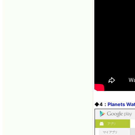
◆4：
Planets Wa