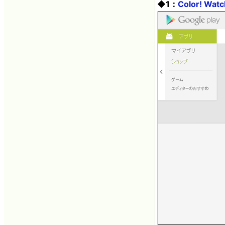
◆1：
Color! Wat