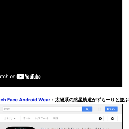
tch Face Android Wear
：太陽系の惑星軌道がずらーりと並ぶ