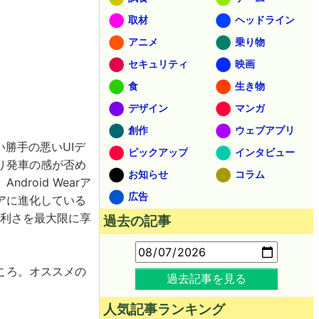
取材
ヘッドライン
アニメ
乗り物
セキュリティ
映画
食
生き物
デザイン
マンガ
創作
ウェブアプリ
い勝手の悪いUIデ
ピックアップ
インタビュー
り発車の感が否め
お知らせ
コラム
roid Wearア
広告
ェアに進化している
の便利さを最大限に享
過去の記事
ころ。オススメの
過去記事を見る
人気記事ランキング