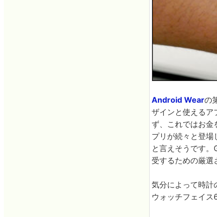
Android Wear
の
ザインと使えるア
ず、これではお金を
プリが続々と登場し
と言えそうです。G 
受するための厳選
気分によって時計
ウォッチフェイス