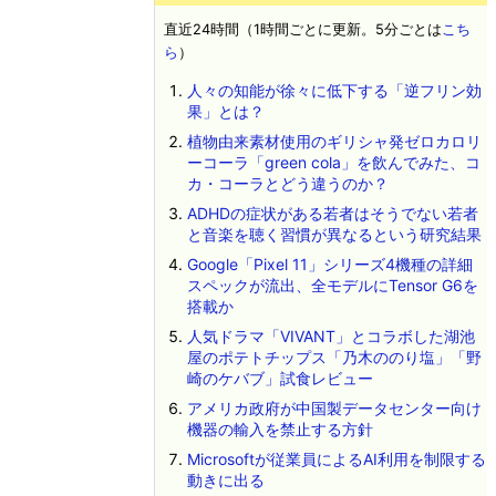
直近24時間（1時間ごとに更新。5分ごとは
こち
ら
）
人々の知能が徐々に低下する「逆フリン効
果」とは？
植物由来素材使用のギリシャ発ゼロカロリ
ーコーラ「green cola」を飲んでみた、コ
カ・コーラとどう違うのか？
ADHDの症状がある若者はそうでない若者
と音楽を聴く習慣が異なるという研究結果
Google「Pixel 11」シリーズ4機種の詳細
スペックが流出、全モデルにTensor G6を
搭載か
人気ドラマ「VIVANT」とコラボした湖池
屋のポテトチップス「乃木ののり塩」「野
崎のケバブ」試食レビュー
アメリカ政府が中国製データセンター向け
機器の輸入を禁止する方針
Microsoftが従業員によるAI利用を制限する
動きに出る