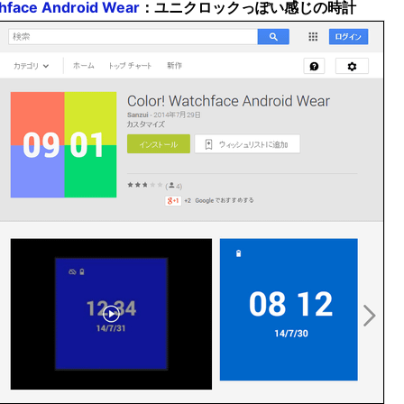
chface Android Wear
：ユニクロックっぽい感じの時計