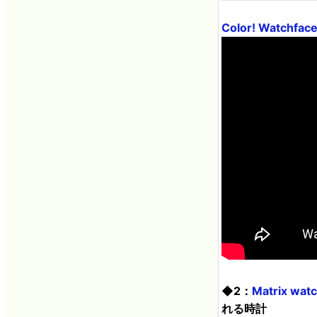
Color! Watch
◆2：
Matrix watc
れる時計